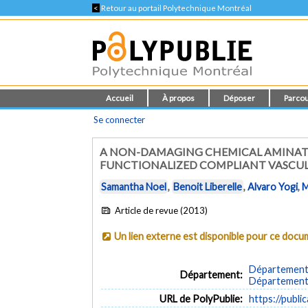
<
Retour au portail Polytechnique Montréal
Accueil
À propos
Déposer
Parcou
Se connecter
A NON-DAMAGING CHEMICAL AMINATI
FUNCTIONALIZED COMPLIANT VASCUL
Samantha Noel
,
Benoit Liberelle
,
Alvaro Yogi
,
M
Article de revue (2013)
Un lien externe est disponible pour ce doc
Département 
Département:
Département 
URL de PolyPublie:
https://publi