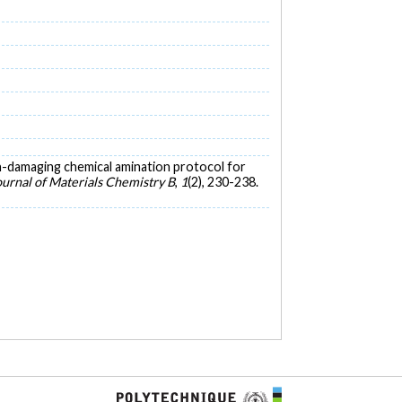
A non-damaging chemical amination protocol for
ournal of Materials Chemistry B
,
1
(2), 230-238.