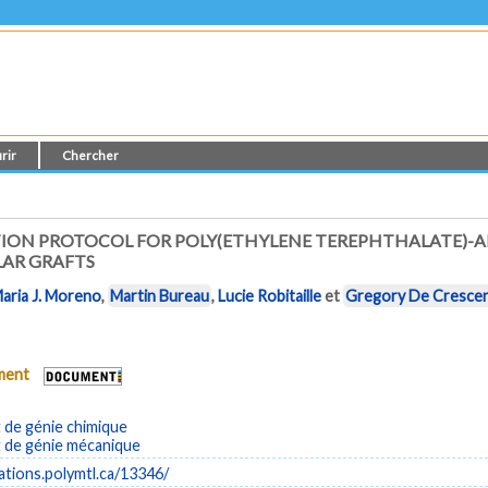
rir
Chercher
ON PROTOCOL FOR POLY(ETHYLENE TEREPHTHALATE)-AP
AR GRAFTS
aria J. Moreno
,
Martin Bureau
,
Lucie Robitaille
et
Gregory De Cresce
ument
de génie chimique
de génie mécanique
cations.polymtl.ca/13346/