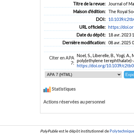
Titre de la revue:
Journal of Mat
Maison d'édition:
The Royal So
DOI:
10.1039/c2t
URL officielle:
https://doi.
Date du dépôt:
18 avr. 2023 
Dernière modification:
08 avr. 2025 
Noel, S., Liberelle, B., Yogi, 
Citer en APA
poly(ethylene terephthalate)-a
7:
https://doi.org/10.1039/c2tb
Statistiques
Actions réservées au personnel
PolyPublie
est le dépôt institutionnel de
Polytechniqu