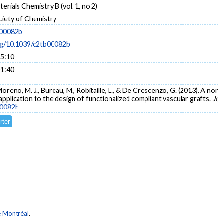
erials Chemistry B (vol. 1, no 2)
ciety of Chemistry
b00082b
org/10.1039/c2tb00082b
15:10
01:40
A., Moreno, M. J., Bureau, M., Robitaille, L., & De Crescenzo, G. (2013). 
pplication to the design of functionalized compliant vascular grafts.
J
00082b
e Montréal
.