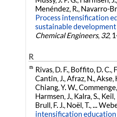
Menéndez, R., Navarro-Brull,
Process intensification e
sustainable development g
Chemical Engineers
,
32
, 
R
Rivas, D. F., Boffito, D. C., 
Cantin, J., Afraz, N., Akse, 
Chiang, Y. W., Commenge, J.-
Harmsen, J., Kalra, S., Kei
Brull, F. J., Noël, T., ... We
intensification education