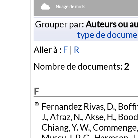
Nuage de mots
Grouper par:
Auteurs ou au
type de docume
Aller à :
F
|
R
Nombre de documents:
2
F
Fernandez Rivas, D., Boffit
J., Afraz, N., Akse, H., Bood
Chiang, Y. W., Commenge, J.-
Mussy, J. P. G., Harmsen, J., 