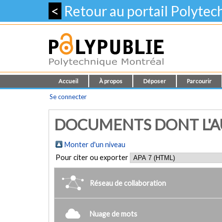
<
Retour au portail Polyte
Accueil
À propos
Déposer
Parcourir
Se connecter
DOCUMENTS DONT L'AU
Monter d'un niveau
Pour citer ou exporter
Réseau de collaboration
Nuage de mots