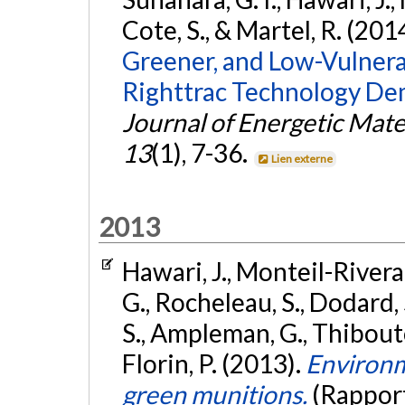
Cote, S., & Martel, R. (201
Greener, and Low-Vulnera
Righttrac Technology De
Journal of Energetic Mate
13
(1), 7-36.
Lien externe
2013
Hawari, J., Monteil-Rivera, 
G., Rocheleau, S., Dodard, 
S., Ampleman, G., Thibouto
Florin, P. (2013).
Environ
green munitions.
(Rappor