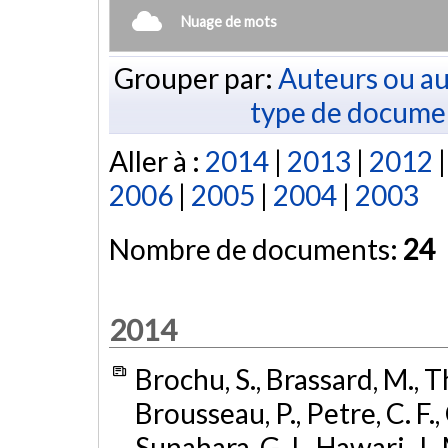
Nuage de mots
Grouper par:
Auteurs ou au
type de docume
Aller à :
2014
|
2013
|
2012
2006
|
2005
|
2004
|
2003
Nombre de documents:
24
2014
Brochu, S., Brassard, M., 
Brousseau, P., Petre, C. F., C
Sunahara, G. I., Hawari, J.,