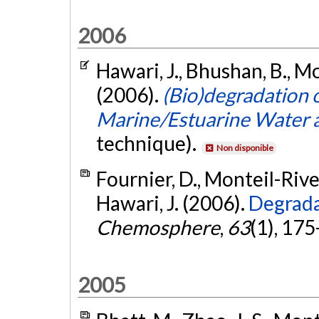
2006
Hawari, J., Bhushan, B., Mon
(2006).
(Bio)degradation
Marine/Estuarine Water 
technique).
Non disponible
Fournier, D., Monteil-Rivera
Hawari, J. (2006).
Degrada
Chemosphere
,
63
(1), 17
2005