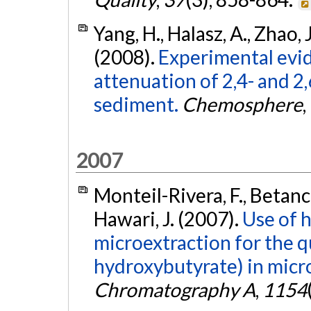
Yang, H., Halasz, A., Zhao, 
(2008).
Experimental evide
attenuation of 2,4- and 2
sediment.
Chemosphere
,
2007
Monteil-Rivera, F., Betanco
Hawari, J. (2007).
Use of 
microextraction for the q
hydroxybutyrate) in microb
Chromatography A
,
1154