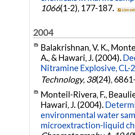
1066
(1-2), 177-187.
Lien ex
2004
Balakrishnan, V. K., Montei
A., & Hawari, J. (2004).
Dec
Nitramine Explosive, CL-2
Technology
,
38
(24), 6861
Monteil-Rivera, F., Beaulie
Hawari, J. (2004).
Determi
environmental water samp
microextraction-liquid c