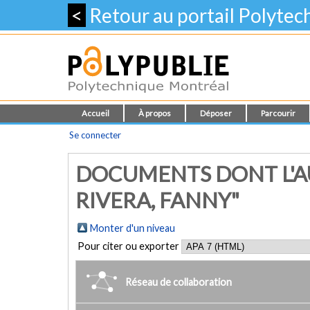
<
Retour au portail Polyte
Accueil
À propos
Déposer
Parcourir
Se connecter
DOCUMENTS DONT L'AU
RIVERA, FANNY"
Monter d'un niveau
Pour citer ou exporter
Réseau de collaboration