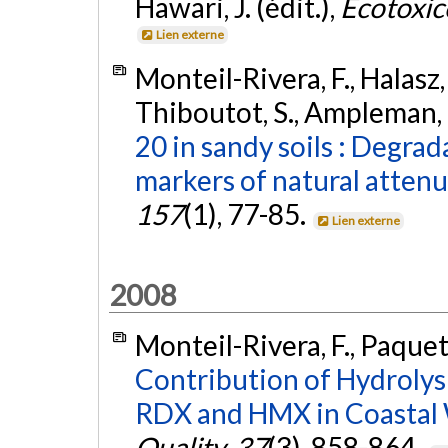
Hawari, J. (édit.),
Ecotoxic
Lien externe
Monteil-Rivera, F., Halasz,
Thiboutot, S., Ampleman, G
20 in sandy soils : Degrad
markers of natural attenu
157
(1), 77-85.
Lien externe
2008
Monteil-Rivera, F., Paquet,
Contribution of Hydrolysi
RDX and HMX in Coastal 
Quality
,
37
(3), 858-864.