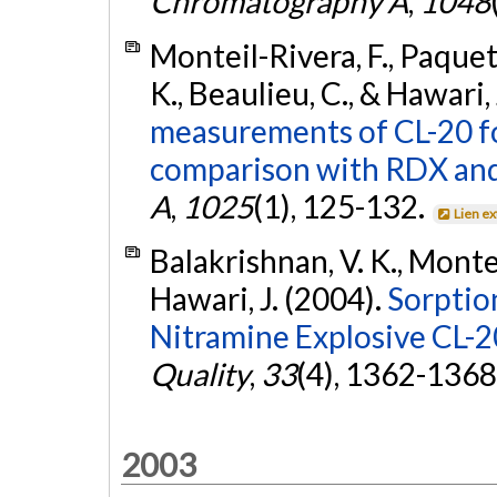
Chromatography A
,
1048
Monteil-Rivera, F., Paquet
K., Beaulieu, C., & Hawari,
measurements of CL-20 fo
comparison with RDX an
A
,
1025
(1), 125-132.
Lien e
Balakrishnan, V. K., Montei
Hawari, J. (2004).
Sorption
Nitramine Explosive CL-20
Quality
,
33
(4), 1362-1368
2003