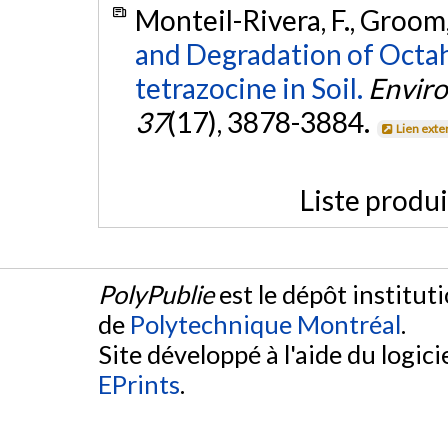
Monteil-Rivera, F., Groom,
and Degradation of Octahy
tetrazocine in Soil.
Enviro
37
(17), 3878-3884.
Lien exte
Liste produ
PolyPublie
est le dépôt institut
de
Polytechnique Montréal
.
Site développé à l'aide du logicie
EPrints
.