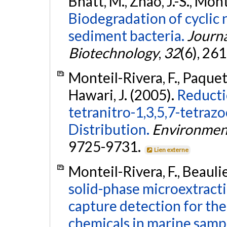
Bhatt, M., Zhao, J.-S., Mont
Biodegradation of cyclic 
sediment bacteria.
Journa
Biotechnology
,
32
(6), 26
Monteil-Rivera, F., Paquet,
Hawari, J. (2005).
Reducti
tetranitro-1,3,5,7-tetraz
Distribution.
Environment
9725-9731.
Lien externe
Monteil-Rivera, F., Beaulie
solid-phase microextract
capture detection for th
chemicals in marine samp