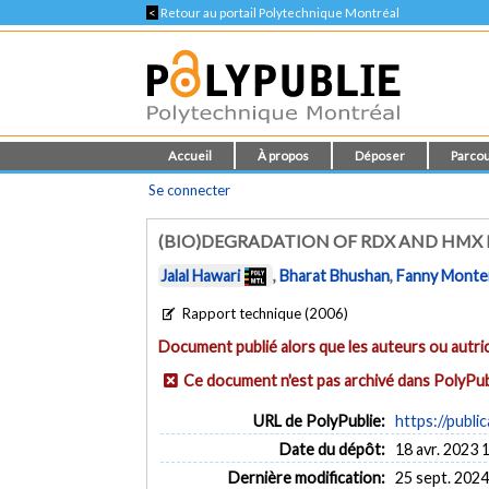
<
Retour au portail Polytechnique Montréal
Accueil
À propos
Déposer
Parcou
Se connecter
(BIO)DEGRADATION OF RDX AND HMX 
Jalal Hawari
,
Bharat Bhushan
,
Fanny Montei
Rapport technique (2006)
Document publié alors que les auteurs ou autric
Ce document n'est pas archivé dans PolyPub
URL de PolyPublie:
https://publi
Date du dépôt:
18 avr. 2023 
Dernière modification:
25 sept. 2024