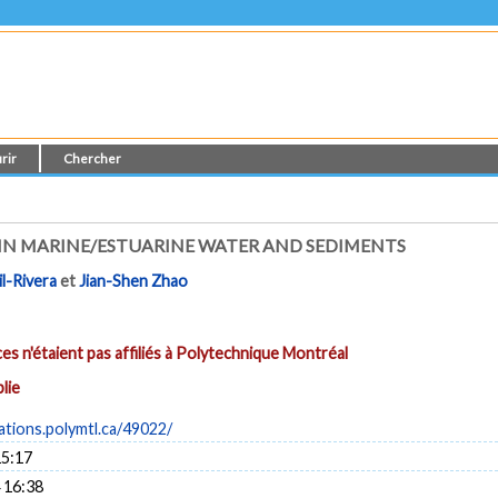
rir
Chercher
IN MARINE/ESTUARINE WATER AND SEDIMENTS
l-Rivera
et
Jian-Shen Zhao
es n'étaient pas affiliés à Polytechnique Montréal
lie
cations.polymtl.ca/49022/
15:17
 16:38