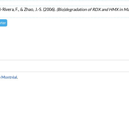
-Rivera, F., & Zhao, J.-S. (2006).
(Bio)degradation of RDX and HMX in Ma
e Montréal
.