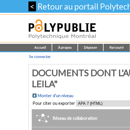
<
Retour au portail Polyte
Accueil
À propos
Déposer
Parcourir
Se connecter
DOCUMENTS DONT L'A
LEILA"
Monter d'un niveau
Pour citer ou exporter
Réseau de collaboration