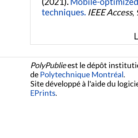
(2021).
Mobile-optimized 
techniques.
IEEE Access
,
L
PolyPublie
est le dépôt institut
de
Polytechnique Montréal
.
Site développé à l'aide du logicie
EPrints
.