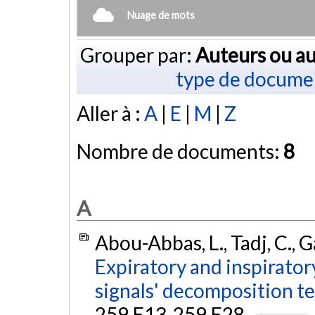
Nuage de mots
Grouper par:
Auteurs ou au
type de docume
Aller à :
A
|
E
|
M
|
Z
Nombre de documents:
8
A
Abou-Abbas, L., Tadj, C., G
Expiratory and inspirator
signals' decomposition t
259.E13-259.E28.