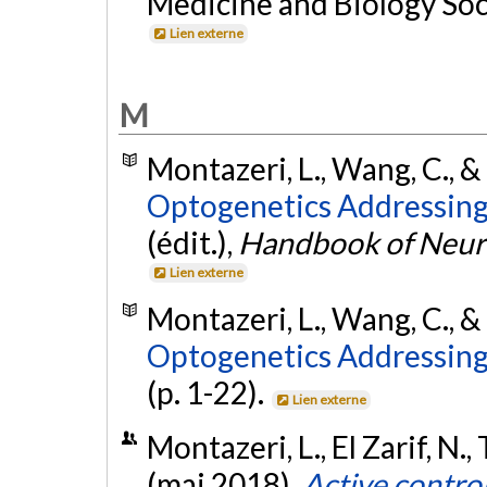
Medicine and Biology Soc
Lien externe
M
Montazeri, L., Wang, C., 
Optogenetics Addressin
(édit.),
Handbook of Neur
Lien externe
Montazeri, L., Wang, C., 
Optogenetics Addressin
(p. 1-22).
Lien externe
Montazeri, L., El Zarif, N.,
(mai 2018).
Active contro