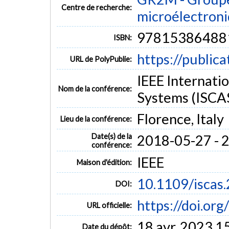
Centre de recherche:
microélectron
97815386488
ISBN:
https://public
URL de PolyPublie:
IEEE Internati
Nom de la conférence:
Systems (ISCA
Florence, Italy
Lieu de la conférence:
Date(s) de la
2018-05-27 - 
conférence:
IEEE
Maison d'édition:
10.1109/iscas
DOI:
https://doi.or
URL officielle:
18 avr. 2023 1
Date du dépôt: