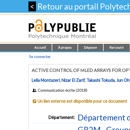
<
Retour au portail Polyte
Accueil
À propos
Déposer
Parcourir
Se connecter
ACTIVE CONTROL OF ΜLED ARRAYS FOR O
Leila Montazeri
,
Nizar El Zarif
,
Takashi Tokuda
,
Jun Oh
Communication écrite (2018)
Un lien externe est disponible pour ce document
Département d
Département:
GR2M - Groupe