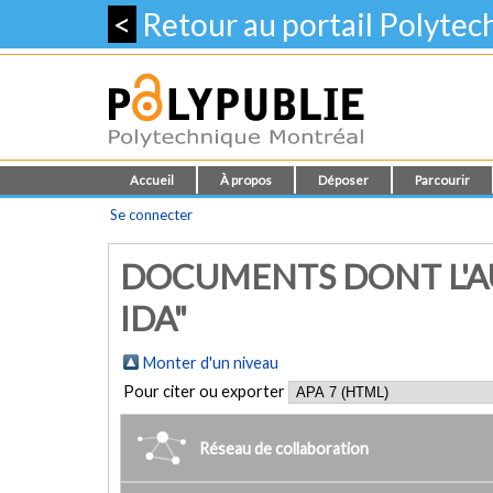
<
Retour au portail Polyte
Accueil
À propos
Déposer
Parcourir
Se connecter
DOCUMENTS DONT L'A
IDA"
Monter d'un niveau
Pour citer ou exporter
Réseau de collaboration