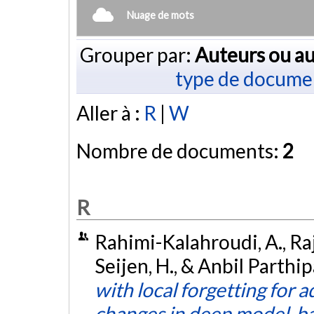
Nuage de mots
Grouper par:
Auteurs ou au
type de docume
Aller à :
R
|
W
Nombre de documents:
2
R
Rahimi-Kalahroudi, A., Raj
Seijen, H., & Anbil Parthip
with local forgetting for 
changes in deep model-ba