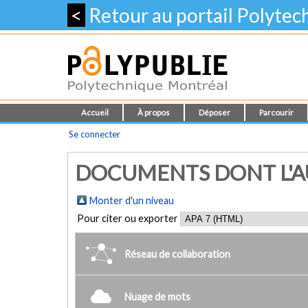
<
Retour au portail Polyte
Accueil
À propos
Déposer
Parcourir
Se connecter
DOCUMENTS DONT L'AU
Monter d'un niveau
Pour citer ou exporter
Réseau de collaboration
Nuage de mots