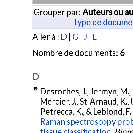
Grouper par:
Auteurs ou au
type de docume
Aller à :
D
|
G
|
J
|
L
Nombre de documents:
6
D
Desroches, J., Jermyn, M.,
Mercier, J., St-Arnaud, K., 
Petrecca, K., & Leblond, F.
Raman spectroscopy probe
tissue classification.
Biom