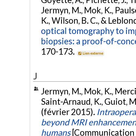
Jermyn, M., Mok, K., Paulse
K., Wilson, B. C., & Leblond
optical tomography to imp
biopsies: a proof-of-conc
170-173.
Lien externe
J
Jermyn, M., Mok, K., Mercier
Saint-Arnaud, K., Guiot, M.
(février 2015).
Intraopera
beyond MRI enhancement
humans
[Communication é