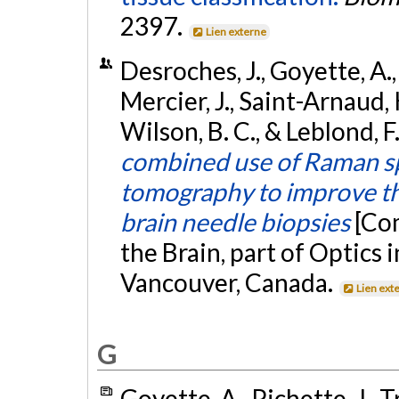
2397.
Lien externe
Desroches, J., Goyette, A.,
Mercier, J., Saint-Arnaud, K
Wilson, B. C., & Leblond, F
combined use of Raman spe
tomography to improve the
brain needle biopsies
[Co
the Brain, part of Optics 
Vancouver, Canada.
Lien ext
G
Goyette, A., Pichette, J., 