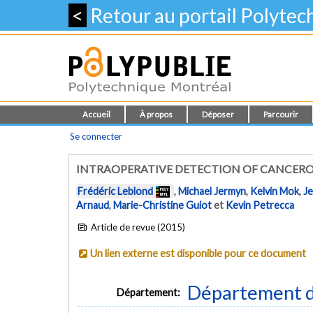
<
Retour au portail Polyte
Accueil
À propos
Déposer
Parcourir
Se connecter
INTRAOPERATIVE DETECTION OF CANCERO
Frédéric Leblond
,
Michael Jermyn
,
Kelvin Mok
,
Je
Arnaud
,
Marie-Christine Guiot
et
Kevin Petrecca
Article de revue (2015)
Un lien externe est disponible pour ce document
Département d
Département: