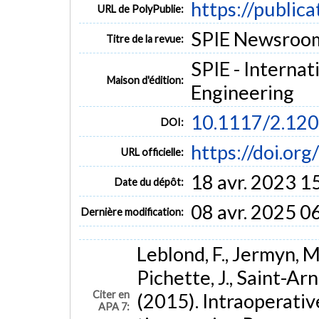
https://public
URL de PolyPublie:
SPIE Newsroo
Titre de la revue:
SPIE - Internat
Maison d'édition:
Engineering
10.1117/2.12
DOI:
https://doi.o
URL officielle:
18 avr. 2023 1
Date du dépôt:
08 avr. 2025 0
Dernière modification:
Leblond, F., Jermyn, M.
Pichette, J., Saint-Arn
Citer en
(2015). Intraoperativ
APA 7: