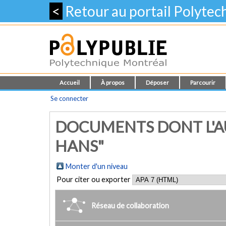
<
Retour au portail Polyte
Accueil
À propos
Déposer
Parcourir
Se connecter
DOCUMENTS DONT L'A
HANS"
Monter d'un niveau
Pour citer ou exporter
Réseau de collaboration