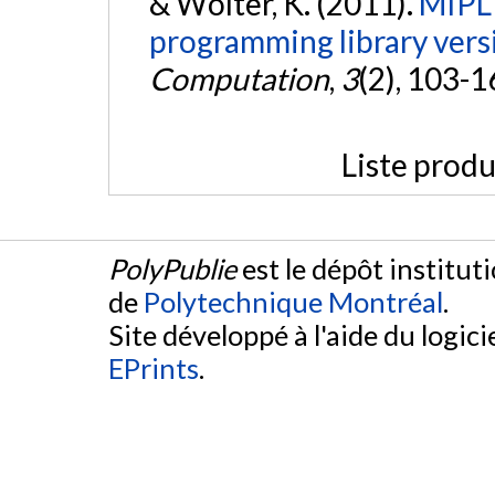
& Wolter, K. (2011).
MIPLI
programming library vers
Computation
,
3
(2), 103-1
Liste produ
PolyPublie
est le dépôt institut
de
Polytechnique Montréal
.
Site développé à l'aide du logicie
EPrints
.