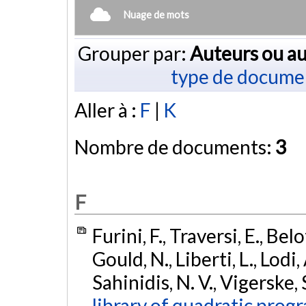
Nuage de mots
Grouper par:
Auteurs ou au
type de docume
Aller à :
F
|
K
Nombre de documents:
3
F
Furini, F., Traversi, E., Belo
Gould, N., Liberti, L., Lodi
Sahinidis, N. V., Vigerske,
library of quadratic prog