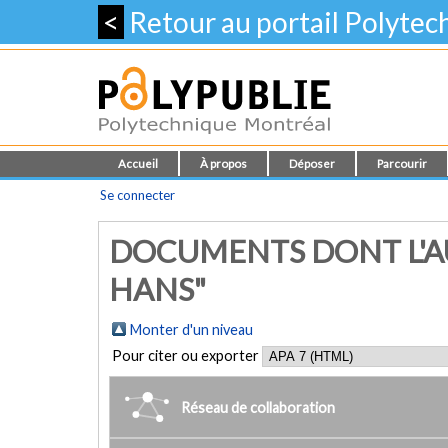
<
Retour au portail Polyte
Accueil
À propos
Déposer
Parcourir
Se connecter
DOCUMENTS DONT L'A
HANS"
Monter d'un niveau
Pour citer ou exporter
Réseau de collaboration