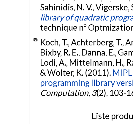
Sahinidis, N. V., Vigerske,
library of quadratic prog
technique n° Optmizatio
Koch, T., Achterberg, T., An
Bixby, R. E., Danna, E., Gam
Lodi, A., Mittelmann, H., Ral
& Wolter, K. (2011).
MIPLI
programming library vers
Computation
,
3
(2), 103-1
Liste produ