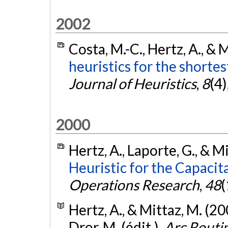
2002
Costa, M.-C., Hertz, A., & 
heuristics for the shorte
Journal of Heuristics
,
8
(4
2000
Hertz, A., Laporte, G., & M
Heuristic for the Capacit
Operations Research
,
48
(
Hertz, A., & Mittaz, M. (2
Dror, M. (édit.),
Arc Routi