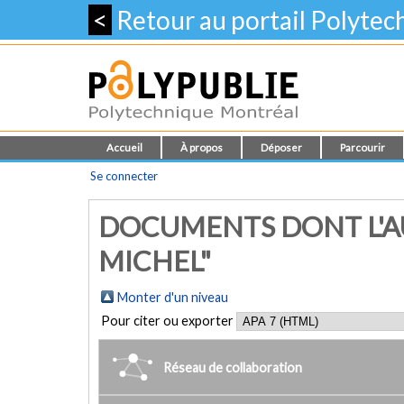
<
Retour au portail Polyte
Accueil
À propos
Déposer
Parcourir
Se connecter
DOCUMENTS DONT L'AU
MICHEL"
Monter d'un niveau
Pour citer ou exporter
Réseau de collaboration