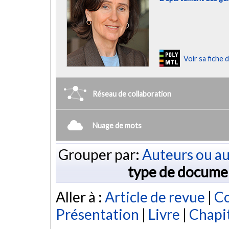
Voir sa fiche
Réseau de collaboration
Nuage de mots
Grouper par:
Auteurs ou au
type de docume
Aller à :
Article de revue
|
Co
Présentation
|
Livre
|
Chapit