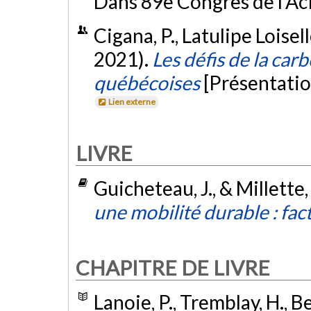
Dans 89e Congrès de l'Ac
Cigana, P., Latulipe Loisell
2021).
Les défis de la car
québécoises
[Présentatio
Lien externe
LIVRE
Guicheteau, J., & Millette,
une mobilité durable : fac
CHAPITRE DE LIVRE
Lanoie, P., Tremblay, H., B