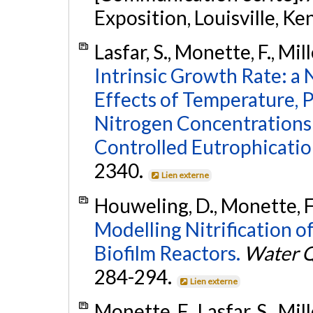
Exposition, Louisville, Ke
Lasfar, S., Monette, F., Mil
Intrinsic Growth Rate: a
Effects of Temperature,
Nitrogen Concentration
Controlled Eutrophicatio
2340.
Lien externe
Houweling, D., Monette, F.
Modelling Nitrification o
Biofilm Reactors.
Water Q
284-294.
Lien externe
Monette, F., Lasfar, S., Mil