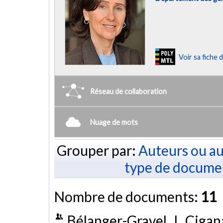
Voir sa fiche
Réseau de collaboration
Nuage de mots
Grouper par:
Auteurs ou au
type de docume
Nombre de documents:
11
Bélanger-Gravel, J., Cigana,