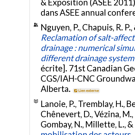
& Exposition (ASEE 2011)
dans ASEE annual confere
Nguyen, P., Chapuis, R. P.,
Reclamation of salt-affec
drainage : numerical simul
different drainage system
écrite]. 71st Canadian G
CGS/IAH-CNC Groundwat
Alberta.
Lien externe
Lanoie, P., Tremblay, H., B
Chênevert, D., Vézina, M., 
Gombay, N., Millette, L., & 
mobilisation des acteurs.