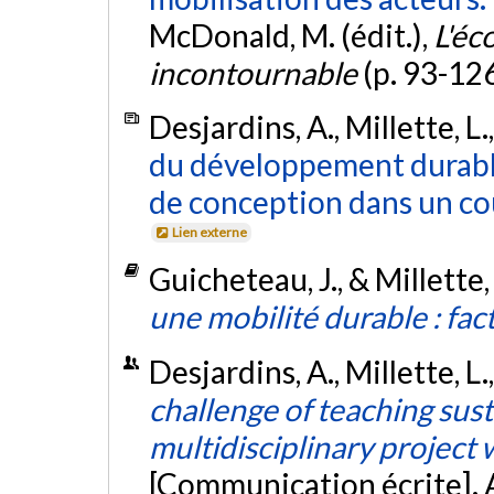
McDonald, M. (édit.),
L'éc
incontournable
(p. 93-12
Desjardins, A., Millette, L.
du développement durable
de conception dans un cou
Lien externe
Guicheteau, J., & Millette,
une mobilité durable : fac
Desjardins, A., Millette, L.
challenge of teaching sus
multidisciplinary project 
[Communication écrite].