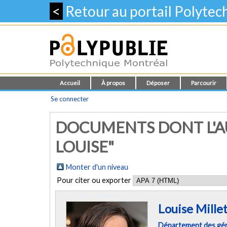
<
Retour au portail Polyte
Accueil
À propos
Déposer
Parcourir
Se connecter
DOCUMENTS DONT L'AU
LOUISE"
Monter d'un niveau
Pour citer ou exporter
Louise Mille
Département des géni