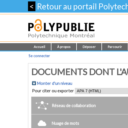
<
Retour au portail Polyte
Accueil
À propos
Déposer
Parcourir
Se connecter
DOCUMENTS DONT L'AUT
Monter d'un niveau
Pour citer ou exporter
Réseau de collaboration
Nuage de mots