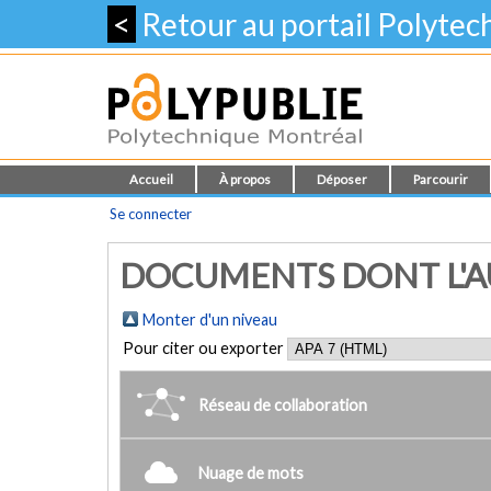
<
Retour au portail Polyte
Accueil
À propos
Déposer
Parcourir
Se connecter
DOCUMENTS DONT L'AUT
Monter d'un niveau
Pour citer ou exporter
Réseau de collaboration
Nuage de mots