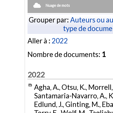
Nuage de mots
Grouper par:
Auteurs ou au
type de docume
Aller à :
2022
Nombre de documents:
1
2022
Agha, A., Otsu, K., Morrell, 
Santamaria-Navarro, A., Kim
Edlund, J., Ginting, M., Eba
Terry, E., Wolf, M., Tagliabue