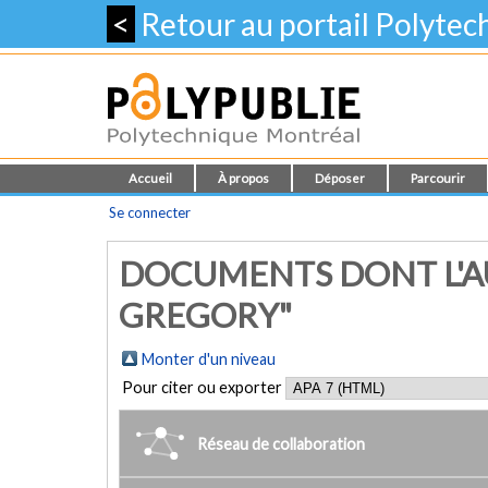
<
Retour au portail Polyte
Accueil
À propos
Déposer
Parcourir
Se connecter
DOCUMENTS DONT L'AU
GREGORY"
Monter d'un niveau
Pour citer ou exporter
Réseau de collaboration