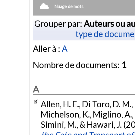
Nuage de mots
Grouper par:
Auteurs ou au
type de docume
Aller à :
A
Nombre de documents:
1
A
Allen, H. E., Di Toro, D. M.,
Michelson, K., Miglino, A.,
Simini, M., & Hawari, J. (2
the Fate and Transport of