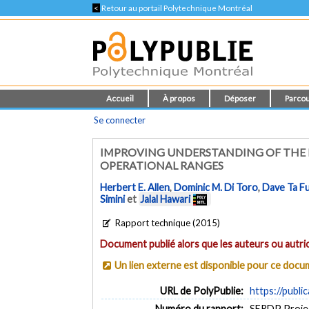
<
Retour au portail Polytechnique Montréal
Accueil
À propos
Déposer
Parcou
Se connecter
IMPROVING UNDERSTANDING OF THE 
OPERATIONAL RANGES
Herbert E. Allen
,
Dominic M. Di Toro
,
Dave Ta F
Simini
et
Jalal Hawari
Rapport technique (2015)
Document publié alors que les auteurs ou autric
Un lien externe est disponible pour ce doc
URL de PolyPublie:
https://publi
Numéro du rapport:
SERDP Proje