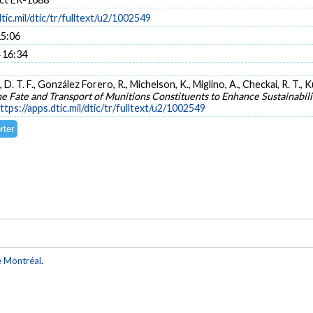
dtic.mil/dtic/tr/fulltext/u2/1002549
15:06
 16:34
, D. T. F., González Forero, R., Michelson, K., Miglino, A., Checkai, R. T., K
e Fate and Transport of Munitions Constituents to Enhance Sustainabili
ttps://apps.dtic.mil/dtic/tr/fulltext/u2/1002549
e Montréal
.