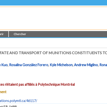
rir
Chercher
FATE AND TRANSPORT OF MUNITIONS CONSTITUENTS TO
u Kuo
,
Rosalina González Forero
,
Kyle Michelson
,
Andrew Miglino
,
Rona
es n'étaient pas affiliés à Polytechnique Montréal
ument
cations.polymtl.ca/46117/
ct ER-1688