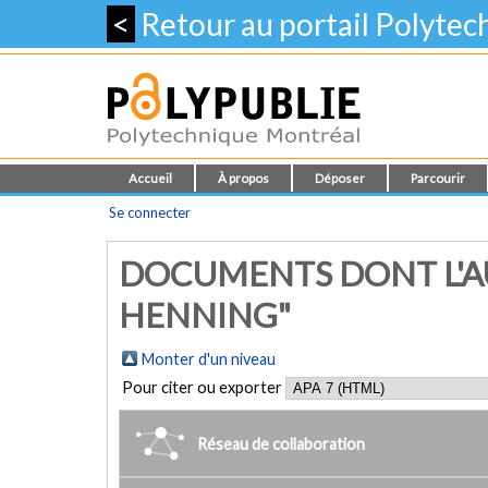
<
Retour au portail Polyte
Accueil
À propos
Déposer
Parcourir
Se connecter
DOCUMENTS DONT L'A
HENNING"
Monter d'un niveau
Pour citer ou exporter
Réseau de collaboration