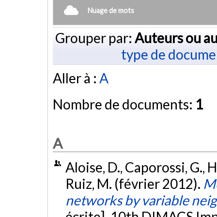
Nuage de mots
Grouper par:
Auteurs ou au
type de docume
Aller à :
A
Nombre de documents:
1
A
Aloise, D., Caporossi, G., Ha
Ruiz, M. (février 2012).
Mo
networks by variable nei
écrite]. 10th DIMACS Im