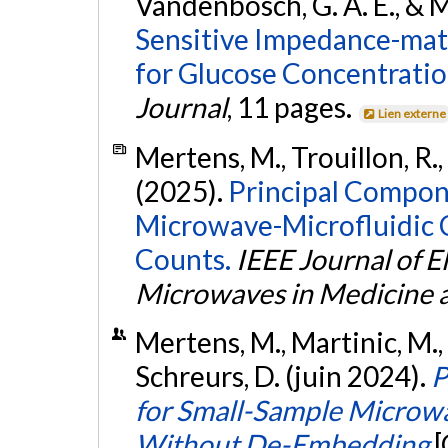
Vandenbosch, G. A. E., & M
Sensitive Impedance-mat
for Glucose Concentrati
Journal
, 11 pages.
Lien externe
Mertens, M., Trouillon, R.,
(2025).
Principal Compon
Microwave-Microfluidic 
Counts.
IEEE Journal of E
Microwaves in Medicine 
Mertens, M., Martinic, M., 
Schreurs, D. (juin 2024).
P
for Small-Sample Microw
Without De-Embedding
[