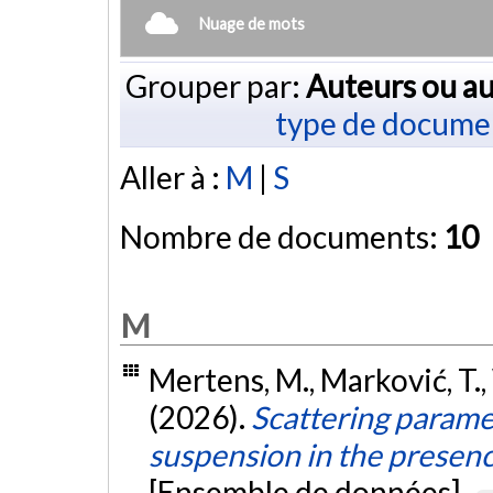
Nuage de mots
Grouper par:
Auteurs ou au
type de docume
Aller à :
M
|
S
Nombre de documents:
10
M
Mertens, M., Marković, T., 
(2026).
Scattering paramet
suspension in the presen
[Ensemble de données].