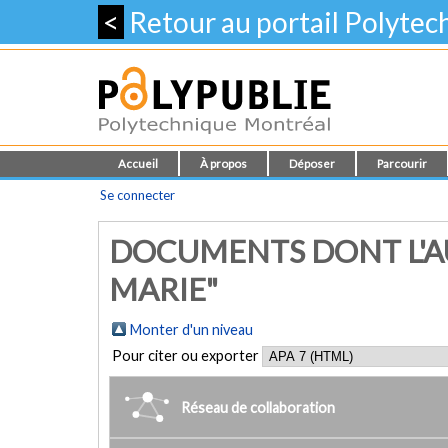
<
Retour au portail Polyte
Accueil
À propos
Déposer
Parcourir
Se connecter
DOCUMENTS DONT L'A
MARIE"
Monter d'un niveau
Pour citer ou exporter
Réseau de collaboration