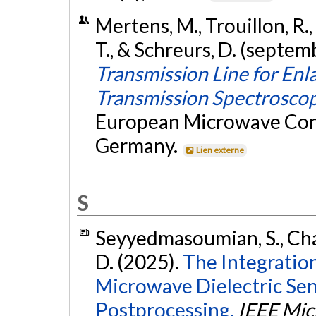
Mertens, M., Trouillon, R.
T., & Schreurs, D. (septe
Transmission Line for En
Transmission Spectrosco
European Microwave Conf
Germany.
Lien externe
S
Seyyedmasoumian, S., Chav
D. (2025).
The Integratio
Microwave Dielectric Sen
Postprocessing.
IEEE Mi