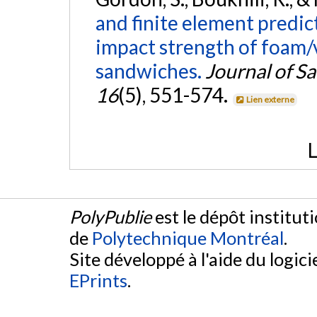
and finite element predic
impact strength of foam/
sandwiches.
Journal of S
16
(5), 551-574.
Lien externe
L
PolyPublie
est le dépôt institut
de
Polytechnique Montréal
.
Site développé à l'aide du logicie
EPrints
.