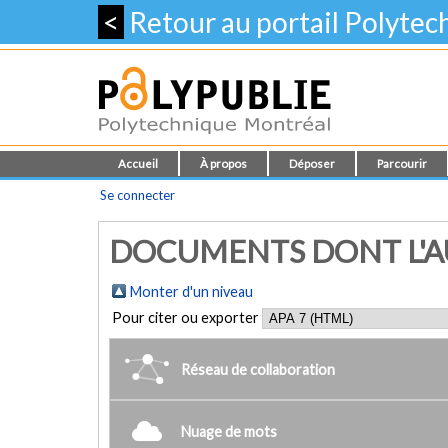
<
Retour au portail Polyte
Accueil
À propos
Déposer
Parcourir
Se connecter
DOCUMENTS DONT L'AU
Monter d'un niveau
Pour citer ou exporter
Réseau de collaboration
Nuage de mots