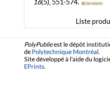
16
(5), 551-574.
Lien externe
Liste produ
PolyPublie
est le dépôt institut
de
Polytechnique Montréal
.
Site développé à l'aide du logicie
EPrints
.