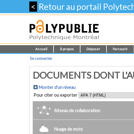
<
Retour au portail Polyte
Accueil
À propos
Déposer
Parcourir
Se connecter
DOCUMENTS DONT L'AU
Monter d'un niveau
Pour citer ou exporter
Réseau de collaboration
Nuage de mots