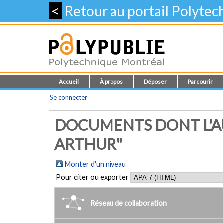
<
Retour au portail Polyte
Accueil
À propos
Déposer
Parcourir
Se connecter
DOCUMENTS DONT L'A
ARTHUR"
Monter d'un niveau
Pour citer ou exporter
Réseau de collaboration