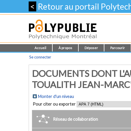
<
Retour au portail Polyte
Accueil
À propos
Déposer
Parcourir
Se connecter
DOCUMENTS DONT L'A
TOUALITH JEAN-MARC
Monter d'un niveau
Pour citer ou exporter
Réseau de collaboration