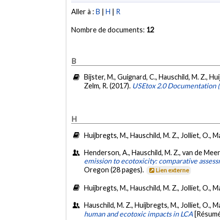
Aller à :
B
|
H
|
R
Nombre de documents:
12
B
Bijster, M., Guignard, C., Hauschild, M. Z., H
Zelm, R. (2017).
USEtox 2.0 Documentation (
H
Huijbregts, M., Hauschild, M. Z., Jolliet, O.
Henderson, A., Hauschild, M. Z., van de Meent
emission to ecotoxicity: comparative assess
Oregon (28 pages).
Lien externe
Huijbregts, M., Hauschild, M. Z., Jolliet, O.
Hauschild, M. Z., Huijbregts, M., Jolliet, O.,
human and ecotoxic impacts in LCA
[Résumé