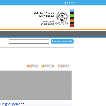
English
ATOM
RSS 1.0
RSS 2.0
cun groupement