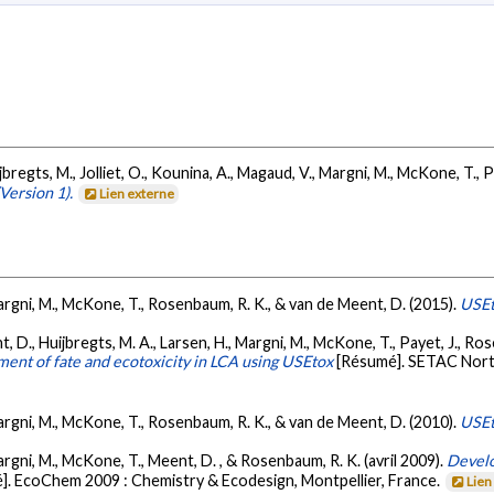
uijbregts, M., Jolliet, O., Kounina, A., Magaud, V., Margni, M., McKone, T.
Version 1).
Lien externe
, Margni, M., McKone, T., Rosenbaum, R. K., & van de Meent, D. (2015).
USEt
, D., Huijbregts, M. A., Larsen, H., Margni, M., McKone, T., Payet, J., Ro
ment of fate and ecotoxicity in LCA using USEtox
[Résumé]. SETAC Nort
, Margni, M., McKone, T., Rosenbaum, R. K., & van de Meent, D. (2010).
USEt
 Margni, M., McKone, T., Meent, D. , & Rosenbaum, R. K. (avril 2009).
Develo
]. EcoChem 2009 : Chemistry & Ecodesign, Montpellier, France.
Lien