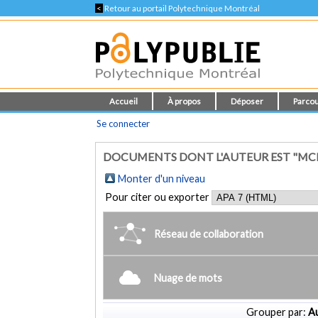
<
Retour au portail Polytechnique Montréal
Accueil
À propos
Déposer
Parcou
Se connecter
DOCUMENTS DONT L'AUTEUR EST "MC
Monter d'un niveau
Pour citer ou exporter
Réseau de collaboration
Nuage de mots
Grouper par:
Au