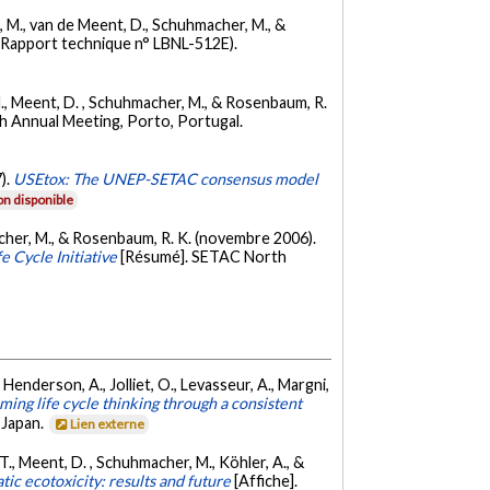
od, M., van de Meent, D., Schuhmacher, M., &
(Rapport technique n° LBNL-512E).
, M., Meent, D. , Schuhmacher, M., & Rosenbaum, R.
h Annual Meeting, Porto, Portugal.
7).
USEtox: The UNEP-SETAC consensus model
n disponible
hmacher, M., & Rosenbaum, R. K. (novembre 2006).
 Cycle Initiative
[Résumé]. SETAC North
., Henderson, A., Jolliet, O., Levasseur, A., Margni,
ing life cycle thinking through a consistent
 Japan.
Lien externe
 T., Meent, D. , Schuhmacher, M., Köhler, A., &
 ecotoxicity: results and future
[Affiche].