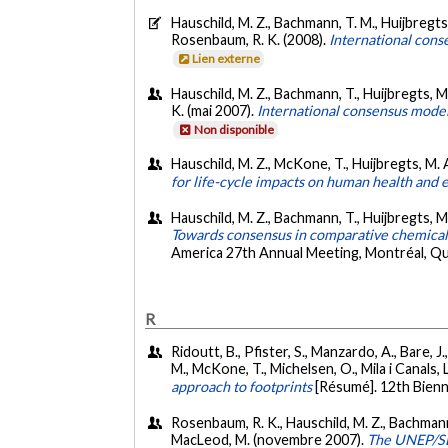
Hauschild, M. Z., Bachmann, T. M., Huijbregts,
Rosenbaum, R. K. (2008).
International cons
Lien externe
Hauschild, M. Z., Bachmann, T., Huijbregts, M
K. (mai 2007).
International consensus mode
Non disponible
Hauschild, M. Z., McKone, T., Huijbregts, M. A
for life-cycle impacts on human health and
Hauschild, M. Z., Bachmann, T., Huijbregts, M
Towards consensus in comparative chemical 
America 27th Annual Meeting, Montréal, Q
R
Ridoutt, B., Pfister, S., Manzardo, A., Bare, J.
M., McKone, T., Michelsen, O., Mila i Canals, L
approach to footprints
[Résumé]. 12th Bienn
Rosenbaum, R. K., Hauschild, M. Z., Bachmann, 
MacLeod, M. (novembre 2007).
The UNEP/SET