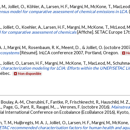
 M., Jolliet, O., Köhler, A., Larsen, H. F., Margni, M., McKone, T., MacLe
ensus model for comparative assessment of chemical emissions in LCA.
., Jolliet, O., Koehler, A., Larsen, H. F., Margni, M., McKone, T., McLeod
l for comparative assessment of chemicals
[Affiche]. SETAC Europe 17t
. J., Margni, M., Rosenbaum, R. K., Meent, D. , & Jolliet, O. (octobre 200
 ecosystems
[Résumé]. InLCA conference 2007, Portland, Oregon.
No
., Jolliet, O., Larsen, H. F., Margni, M., McKone, T., MacLeod, M., Schu
characterization modeling for LCIA: Efforts within the UNEP/SETAC Life
uébec.
Non disponible
, Boulay, A.-M., Cherubini, F., Fantke, P., Frischknecht, R., Hauschild, M. Z
., Page, G., Pant, R., Raugei, M., ... Verones, F. (octobre 2016).
Mainstream
ial International Conference on Ecobalance (EcoBalance 2016), Kyoto,
T. M., Huijbregts, M. A. J., Jolliet, O., Larsen, H. F., Margni, M., McKone,
AC recommended characterisation factors for human health and aquatic