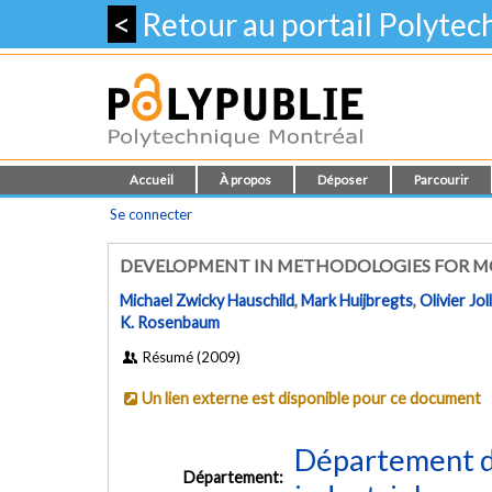
<
Retour au portail Polyte
Accueil
À propos
Déposer
Parcourir
Se connecter
DEVELOPMENT IN METHODOLOGIES FOR MO
Michael Zwicky Hauschild
,
Mark Huijbregts
,
Olivier Jol
K. Rosenbaum
Résumé (2009)
Un lien externe est disponible pour ce document
Département d
Département: