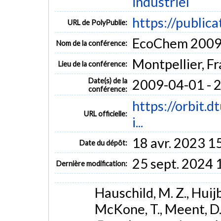
industriel
https://public
URL de PolyPublie:
EcoChem 2009 
Nom de la conférence:
Montpellier, F
Lieu de la conférence:
Date(s) de la
2009-04-01 - 
conférence:
https://orbit.
URL officielle:
i...
18 avr. 2023 1
Date du dépôt:
25 sept. 2024 
Dernière modification:
Hauschild, M. Z., Huijb
McKone, T., Meent, D. 