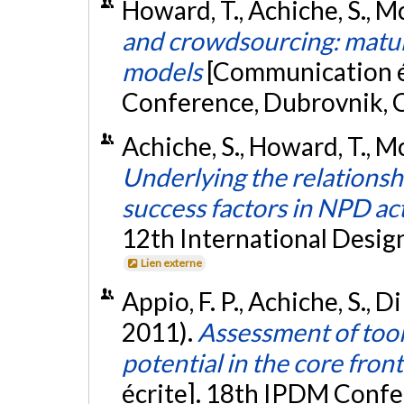
Howard, T., Achiche, S., Mc
and crowdsourcing: matur
models
[Communication éc
Conference, Dubrovnik, C
Achiche, S., Howard, T., Mc
Underlying the relationsh
success factors in NPD act
12th International Desig
Lien externe
Appio, F. P., Achiche, S., D
2011).
Assessment of too
potential in the core fro
écrite]. 18th IPDM Confe