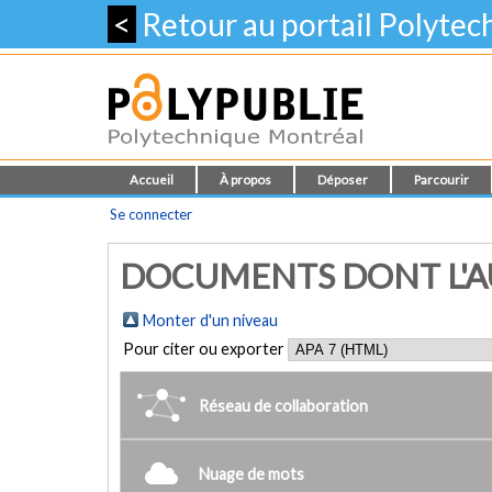
<
Retour au portail Polyte
Accueil
À propos
Déposer
Parcourir
Se connecter
DOCUMENTS DONT L'AU
Monter d'un niveau
Pour citer ou exporter
Réseau de collaboration
Nuage de mots