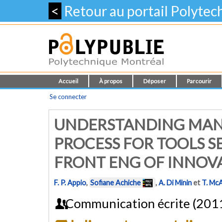
<
Retour au portail Polyte
Accueil
À propos
Déposer
Parcourir
Se connecter
UNDERSTANDING MAN
PROCESS FOR TOOLS S
FRONT ENG OF INNOV
F. P. Appio
,
Sofiane Achiche
,
A. Di Minin
et
T. Mc
Communication écrite (201