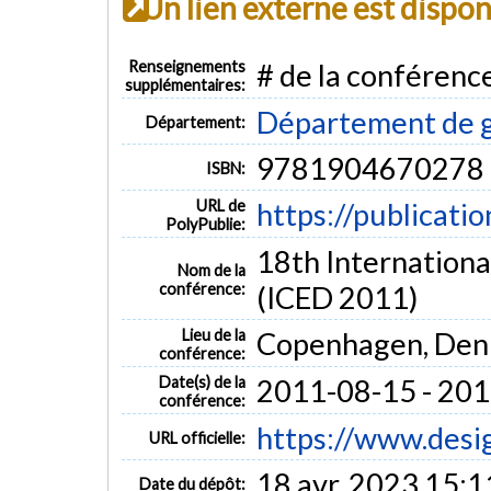
Un lien externe est dispo
Renseignements
# de la conférenc
supplémentaires:
Département de 
Département:
9781904670278
ISBN:
URL de
https://publicati
PolyPublie:
18th Internationa
Nom de la
conférence:
(ICED 2011)
Lieu de la
Copenhagen, De
conférence:
Date(s) de la
2011-08-15 - 20
conférence:
https://www.desig
URL officielle:
18 avr. 2023 15:1
Date du dépôt: