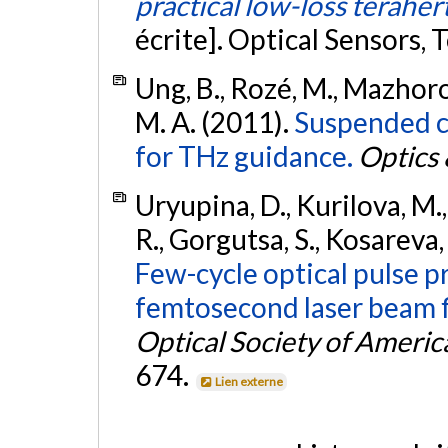
practical low-loss terahe
écrite]. Optical Sensors,
Ung, B., Rozé, M., Mazhoro
M. A. (2011).
Suspended co
for THz guidance.
Optics
Uryupina, D., Kurilova, M.
R., Gorgutsa, S., Kosareva, 
Few-cycle optical pulse 
femtosecond laser beam f
Optical Society of America
674.
Lien externe