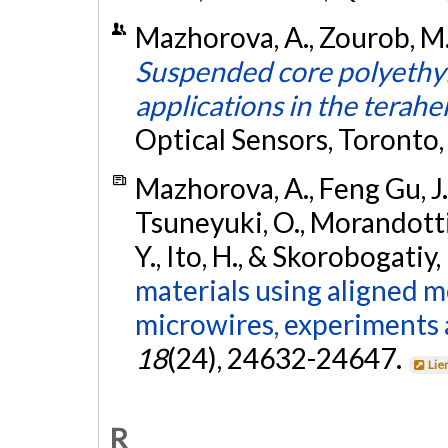
Mazhorova, A., Zourob, M.,
Suspended core polyethyle
applications in the terahe
Optical Sensors, Toronto
Mazhorova, A., Feng Gu, J.,
Tsuneyuki, O., Morandotti,
Y., Ito, H., & Skorobogatiy
materials using aligned 
microwires, experiments 
18
(24), 24632-24647.
Lie
R