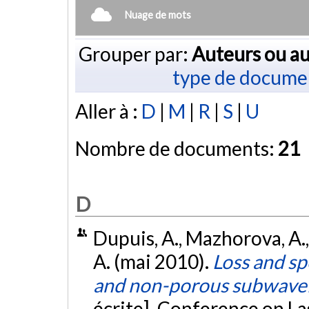
Nuage de mots
Grouper par:
Auteurs ou au
type de docume
Aller à :
D
|
M
|
R
|
S
|
U
Nombre de documents:
21
D
Dupuis, A., Mazhorova, A.,
A. (mai 2010).
Loss and s
and non-porous subwavel
écrite]. Conference on La