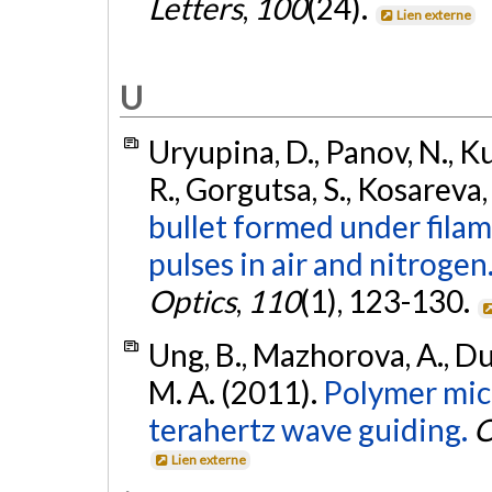
Letters
,
100
(24).
Lien externe
U
Uryupina, D., Panov, N., K
R., Gorgutsa, S., Kosareva,
bullet formed under fila
pulses in air and nitrogen
Optics
,
110
(1), 123-130.
Ung, B., Mazhorova, A., Du
M. A. (2011).
Polymer micr
terahertz wave guiding.
O
Lien externe