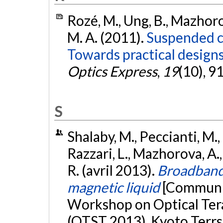
Rozé, M., Ung, B., Mazhoro
M. A. (2011).
Suspended c
Towards practical designs
Optics Express
,
19
(10), 
S
Shalaby, M., Peccianti, M., O
Razzari, L., Mazhorova, A.
R. (avril 2013).
Broadband 
magnetic liquid
[Communic
Workshop on Optical Ter
(OTST 2013), Kyoto Terrs