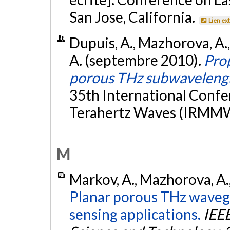
San Jose, California.
Lien ex
Dupuis, A., Mazhorova, A.,
A. (septembre 2010).
Pro
porous THz subwavelengt
35th International Confer
Terahertz Waves (IRMM
M
Markov, A., Mazhorova, A.,
Planar porous THz wavegu
sensing applications.
IEEE