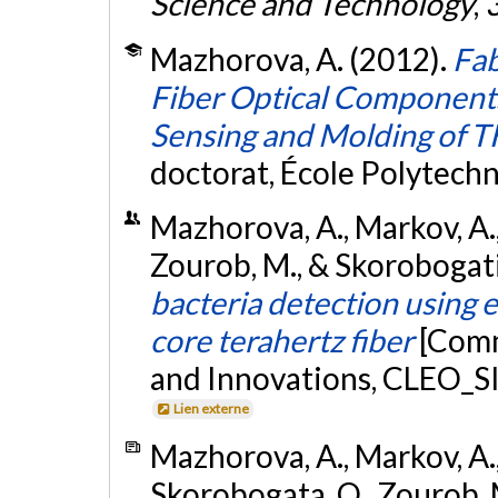
Science and Technology
,
Mazhorova, A. (2012).
Fab
Fiber Optical Components 
Sensing and Molding of T
doctorat, École Polytech
Mazhorova, A., Markov, A.,
Zourob, M., & Skorobogati
bacteria detection using
core terahertz fiber
[Comm
and Innovations, CLEO_SI 
Lien externe
Mazhorova, A., Markov, A.,
Skorobogata, O., Zourob, 