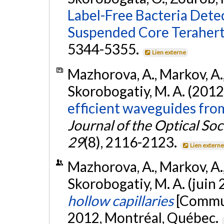
Label-Free Bacteria Dete
Suspended Core Terahertz
5344-5355.
Lien externe
Mazhorova, A., Markov, A., 
Skorobogatiy, M. A. (2012
efficient waveguides from
Journal of the Optical Soc
29
(8), 2116-2123.
Lien extern
Mazhorova, A., Markov, A., 
Skorobogatiy, M. A. (juin
hollow capillaries
[Commun
2012, Montréal, Québec.