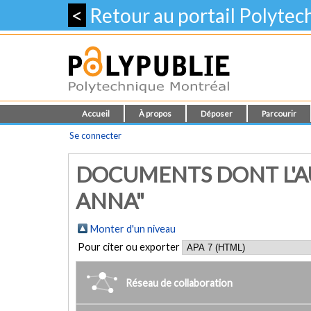
<
Retour au portail Polyte
Accueil
À propos
Déposer
Parcourir
Se connecter
DOCUMENTS DONT L'A
ANNA"
Monter d'un niveau
Pour citer ou exporter
Réseau de collaboration