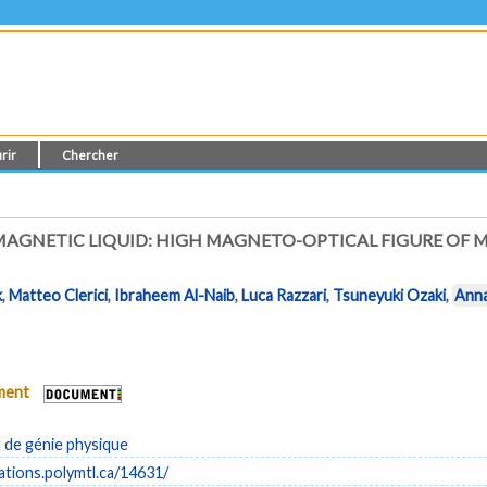
rir
Chercher
MAGNETIC LIQUID: HIGH MAGNETO-OPTICAL FIGURE OF
k
,
Matteo Clerici
,
Ibraheem Al-Naib
,
Luca Razzari
,
Tsuneyuki Ozaki
,
Ann
ument
de génie physique
cations.polymtl.ca/14631/