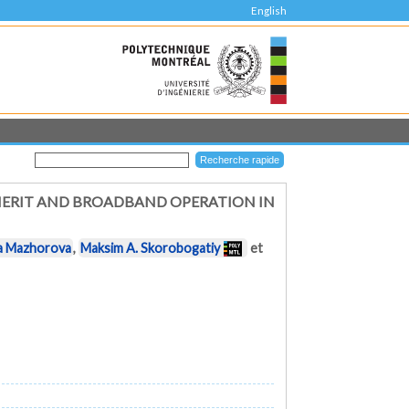
English
 MERIT AND BROADBAND OPERATION IN
a Mazhorova
,
Maksim A. Skorobogatiy
et