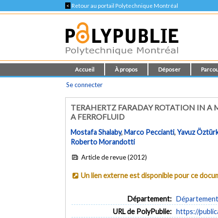
<
Retour au portail Polytechnique Montréal
Accueil
À propos
Déposer
Parcou
Se connecter
TERAHERTZ FARADAY ROTATION IN A 
A FERROFLUID
Mostafa Shalaby
,
Marco Peccianti
,
Yavuz Öztür
Roberto Morandotti
Article de revue (2012)
Un lien externe est disponible pour ce doc
Département:
Département 
URL de PolyPublie:
https://publi