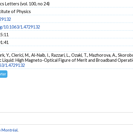
cs Letters (vol. 100, no 24)
itute of Physics
729132
org/10.1063/1.4729132
15:11
01:41
rk, Y., Clerici, M., Al-Naib, I., Razzari, L., Ozaki, T., Mazhorova, A., Skor
c Liquid: High Magneto-Optical Figure of Merit and Broadband Operatio
063/1.4729132
e Montréal
.