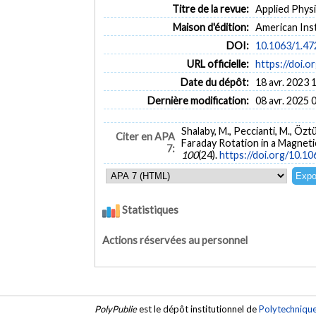
Titre de la revue:
Applied Physi
Maison d'édition:
American Inst
DOI:
10.1063/1.4
URL officielle:
https://doi.
Date du dépôt:
18 avr. 2023 
Dernière modification:
08 avr. 2025 
Shalaby, M., Peccianti, M., Öztü
Citer en APA
Faraday Rotation in a Magneti
7:
100
(24).
https://doi.org/10.1
Statistiques
Actions réservées au personnel
PolyPublie
est le dépôt institutionnel de
Polytechniqu