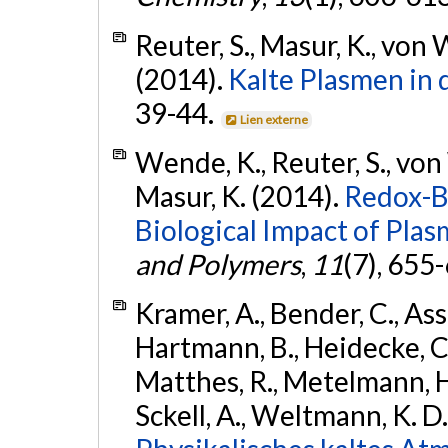
Reuter, S., Masur, K., von
(2014).
Kalte Plasmen in 
39-44.
Lien externe
Wende, K., Reuter, S., von
Masur, K. (2014).
Redox-B
Biological Impact of Pla
and Polymers
,
11
(7), 655
Kramer, A., Bender, C., As
Hartmann, B., Heidecke, C.-D
Matthes, R., Metelmann, H.-R
Sckell, A., Weltmann, K. D