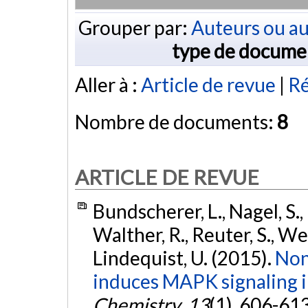
Grouper par:
Auteurs ou au
type de docume
Aller à :
Article de revue
|
R
Nombre de documents:
8
ARTICLE DE REVUE
Bundscherer, L., Nagel, S.,
Walther, R., Reuter, S., We
Lindequist, U. (2015).
Non
induces MAPK signaling 
Chemistry
,
13
(1), 606-61