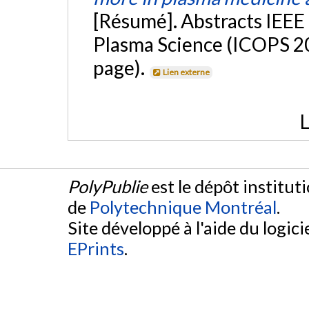
[Résumé]. Abstracts IEEE
Plasma Science (ICOPS 20
page).
Lien externe
L
PolyPublie
est le dépôt institut
de
Polytechnique Montréal
.
Site développé à l'aide du logicie
EPrints
.