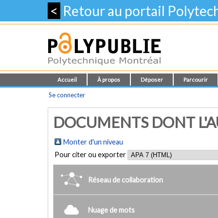
<
Retour au portail Polyte
Accueil
À propos
Déposer
Parcourir
Se connecter
DOCUMENTS DONT L'AU
Monter d'un niveau
Pour citer ou exporter
Réseau de collaboration
Nuage de mots