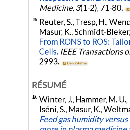
Medicine
,
3
(1-2), 71-80.
Reuter, S., Tresp, H., Wend
Masur, K., Schmidt-Bleker,
From RONS to ROS: Tailor
Cells.
IEEE Transactions o
2993.
Lien externe
RÉSUMÉ
Winter, J., Hammer, M. U.,
Iséni, S., Masur, K., Weltm
Feed gas humidity versus
more in plasma medicine 