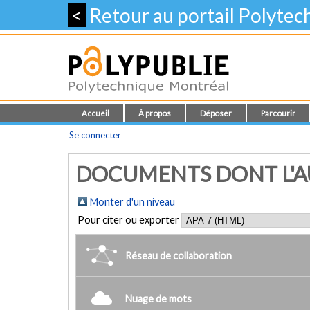
<
Retour au portail Polyte
Accueil
À propos
Déposer
Parcourir
Se connecter
DOCUMENTS DONT L'AU
Monter d'un niveau
Pour citer ou exporter
Réseau de collaboration
Nuage de mots