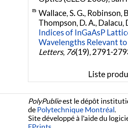
Wallace, S. G., Robinson, B.
Thompson, D. A., Dalacu, D
Indices of InGaAsP Latti
Wavelengths Relevant to
Letters
,
76
(19), 2791-279
Liste produ
PolyPublie
est le dépôt institut
de
Polytechnique Montréal
.
Site développé à l'aide du logicie
EPrints
.