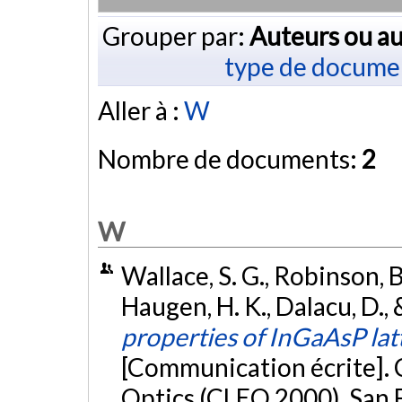
Grouper par:
Auteurs ou au
type de docume
Aller à :
W
Nombre de documents:
2
W
Wallace, S. G., Robinson, B
Haugen, H. K., Dalacu, D.,
properties of InGaAsP la
[Communication écrite]. 
Optics (CLEO 2000), San 