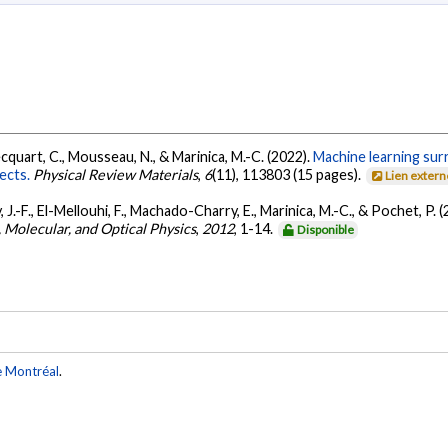
Becquart, C., Mousseau, N., & Marinica, M.-C. (2022).
Machine learning sur
ects.
Physical Review Materials
,
6
(11), 113803 (15 pages).
Lien extern
, J.-F., El-Mellouhi, F., Machado-Charry, E., Marinica, M.-C., & Pochet, P. 
, Molecular, and Optical Physics
,
2012
, 1-14.
Disponible
e Montréal
.