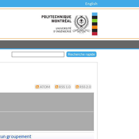
English
ATOM
RSS 1.0
RSS 2.0
cun groupement