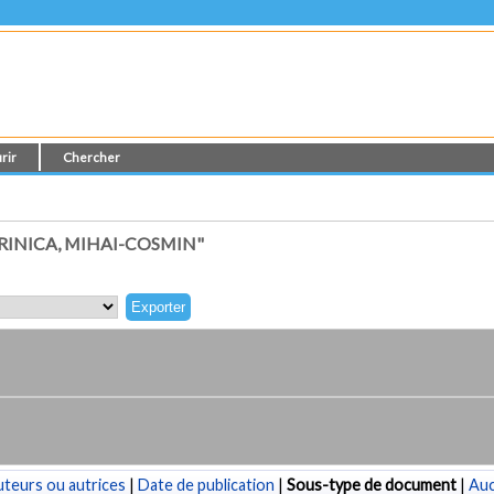
rir
Chercher
INICA, MIHAI-COSMIN"
teurs ou autrices
|
Date de publication
|
Sous-type de document
|
Au