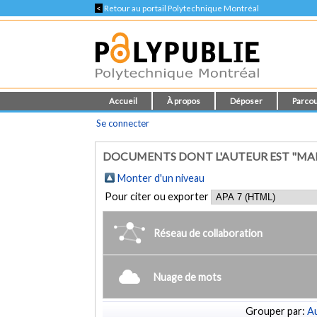
<
Retour au portail Polytechnique Montréal
Accueil
À propos
Déposer
Parcou
Se connecter
DOCUMENTS DONT L'AUTEUR EST "MAR
Monter d'un niveau
Pour citer ou exporter
Réseau de collaboration
Nuage de mots
Grouper par:
Au