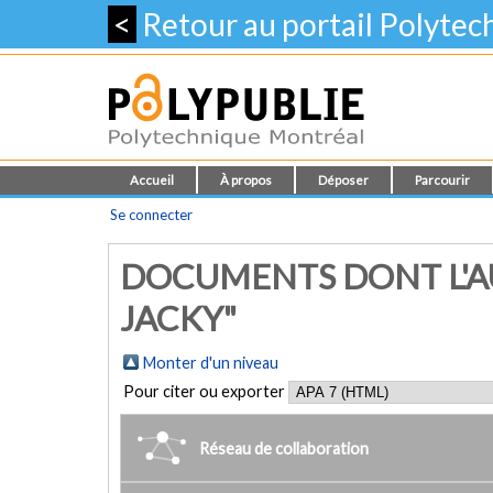
<
Retour au portail Polyte
Accueil
À propos
Déposer
Parcourir
Se connecter
DOCUMENTS DONT L'A
JACKY"
Monter d'un niveau
Pour citer ou exporter
Réseau de collaboration