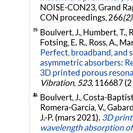
NOISE-CON23, Grand Rapi
CON proceedings, 266
(2)
Boulvert, J., Humbert, T., 
Fotsing, E. R., Ross, A., Ma
Perfect, broadband, and 
asymmetric absorbers: Rea
3D printed porous resona
Vibration
,
523
, 116687 (2
Boulvert, J., Costa-Baptista,
Romera-García, V., Gabard, 
J.-P. (mars 2021).
3D print
wavelength absorption o