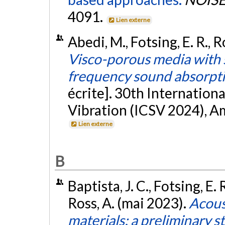
4091.
Lien externe
Abedi, M., Fotsing, E. R., R
Visco-porous media with s
frequency sound absorpt
écrite]. 30th Internatio
Vibration (ICSV 2024), A
Lien externe
B
Baptista, J. C., Fotsing, E. 
Ross, A. (mai 2023).
Acous
materials: a preliminary s