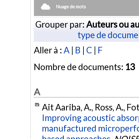
Nuage de mots
Grouper par:
Auteurs ou au
type de docume
Aller à :
A
|
B
|
C
|
F
Nombre de documents:
13
A
Ait Aariba, A., Ross, A., Fo
Improving acoustic absor
manufactured microperfo
based approaches.
NOISE