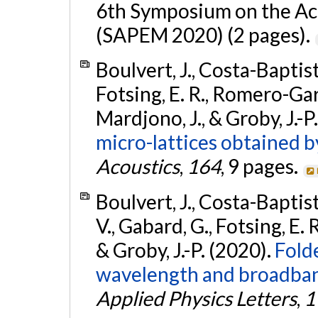
6th Symposium on the Aco
(SAPEM 2020) (2 pages).
Boulvert, J., Costa-Baptista
Fotsing, E. R., Romero-Garc
Mardjono, J., & Groby, J.-P
micro-lattices obtained b
Acoustics
,
164
, 9 pages.
Boulvert, J., Costa-Baptist
V., Gabard, G., Fotsing, E. 
& Groby, J.-P. (2020).
Fold
wavelength and broadban
Applied Physics Letters
,
1