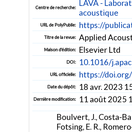
LAVA - Laborato
Centre de recherche:
acoustique
https://public
URL de PolyPublie:
Applied Acousti
Titre de la revue:
Elsevier Ltd
Maison d'édition:
10.1016/j.apa
DOI:
https://doi.or
URL officielle:
18 avr. 2023 1
Date du dépôt:
11 août 2025 
Dernière modification:
Boulvert, J., Costa-Bapt
Fotsing, E. R., Romero-