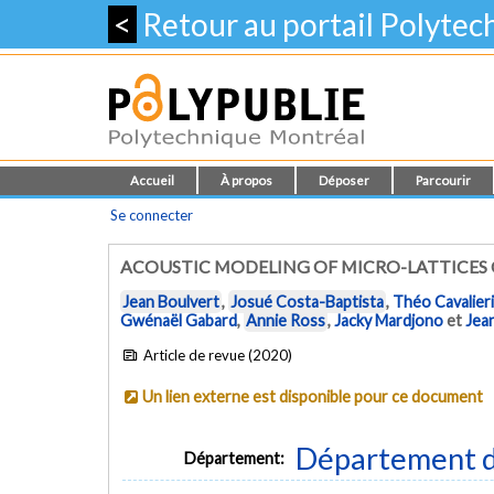
<
Retour au portail Polyte
Accueil
À propos
Déposer
Parcourir
Se connecter
ACOUSTIC MODELING OF MICRO-LATTICES
Jean Boulvert
,
Josué Costa-Baptista
,
Théo Cavalieri
Gwénaël Gabard
,
Annie Ross
,
Jacky Mardjono
et
Jea
Article de revue (2020)
Un lien externe est disponible pour ce document
Département d
Département: