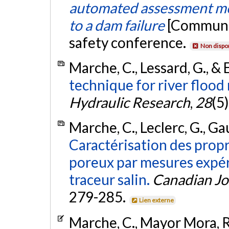
automated assessment met
to a dam failure
[Communic
safety conference.
Non dispo
Marche, C., Lessard, G., & 
technique for river flood
Hydraulic Research
,
28
(5
Marche, C., Leclerc, G., G
Caractérisation des propr
poreux par mesures expér
traceur salin.
Canadian Jou
279-285.
Lien externe
Marche, C., Mayor Mora, R