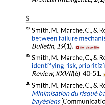
S
Smith, M., Marche, C., & R
between failure mechani
Bulletin
,
19
(1).
Non disponible
Smith, M., Marche, C., & R
identifying risk, prioriti
Review
,
XXVII
(6), 40-51.
Smith, M., Marche, C., & R
Minimisation du risqué bar
bayésiens
[Communication