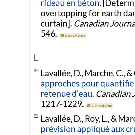
rideau en béton.
[Determi
overtopping for earth dam
curtain].
Canadian Journal
546.
Lien externe
L
Lavallée, D., Marche, C., &
approches pour quantifier
retenue d'eau.
Canadian J
1217-1229.
Lien externe
Lavallée, D., Roy, L., & Ma
prévision appliqué aux cru