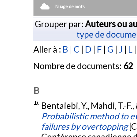
Nuage de mots
Grouper par:
Auteurs ou au
type de docume
Aller à :
B
|
C
|
D
|
F
|
G
|
J
|
L
Nombre de documents:
62
B
Bentaiebi, Y., Mahdi, T.-F.,
Probabilistic method to e
failures by overtopping
[C
Conférence canadienne d