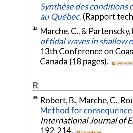
Synthèse des conditions c
au Québec.
(Rapport tech
Marche, C., & Partenscky, 
of tidal waves in shallow 
13th Conference on Coast
Canada (18 pages).
Lien exte
R
Robert, B., Marche, C., Rous
Method for consequence cu
International Journal o
192-214.
Lien externe