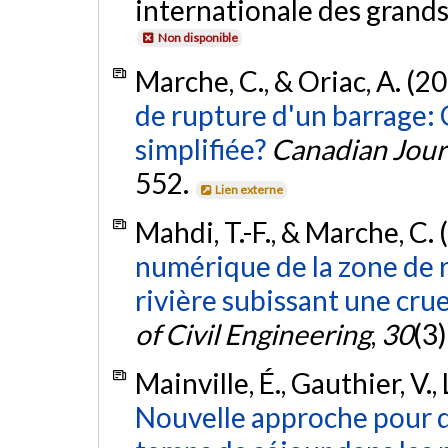
internationale des grands
Non disponible
Marche, C., & Oriac, A. (2
de rupture d'un barrage: 
simplifiée?
Canadian Journ
552.
Lien externe
Mahdi, T.-F., & Marche, C.
numérique de la zone de 
rivière subissant une cru
of Civil Engineering
,
30
(3
Mainville, É., Gauthier, V.,
Nouvelle approche pour d