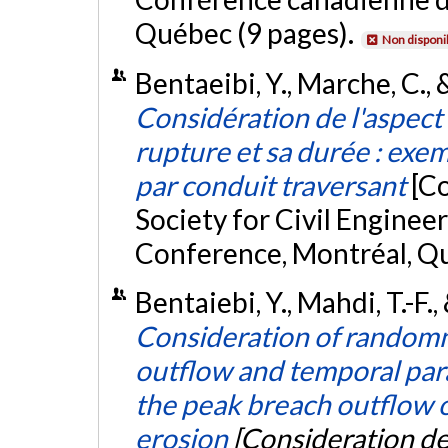
Québec (9 pages).
Non disponi
Bentaeibi, Y., Marche, C., 
Considération de l'aspect 
rupture et sa durée : exe
par conduit traversant
[C
Society for Civil Enginee
Conference, Montréal, Q
Bentaiebi, Y., Mahdi, T.-F.
Consideration of randomn
outflow and temporal par
the peak breach outflow o
erosion
[Consideration de 