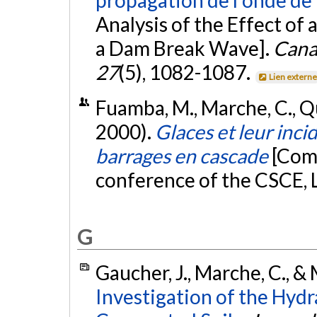
propagation de l'onde de 
Analysis of the Effect of
a Dam Break Wave].
Canad
27
(5), 1082-1087.
Lien extern
Fuamba, M., Marche, C., Qu
2000).
Glaces et leur inci
barrages en cascade
[Com
conference of the CSCE, 
G
Gaucher, J., Marche, C., & 
Investigation of the Hyd