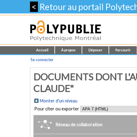
<
Retour au portail Polyte
Accueil
À propos
Déposer
Parcourir
Se connecter
DOCUMENTS DONT L'A
CLAUDE"
Monter d'un niveau
Pour citer ou exporter
Réseau de collaboration