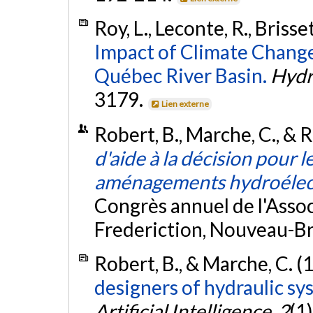
Roy, L., Leconte, R., Brisse
Impact of Climate Change
Québec River Basin.
Hydr
3179.
Lien externe
Robert, B., Marche, C., & R
d'aide à la décision pour l
aménagements hydroélec
Congrès annuel de l'Asso
Frederiction, Nouveau-B
Robert, B., & Marche, C. (
designers of hydraulic sy
Artificial Intelligence
,
2
(1