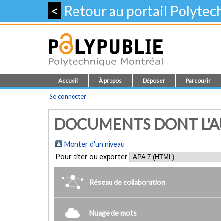
<
Retour au portail Polyte
Accueil
À propos
Déposer
Parcourir
Se connecter
DOCUMENTS DONT L'AU
Monter d'un niveau
Pour citer ou exporter
Réseau de collaboration
Nuage de mots