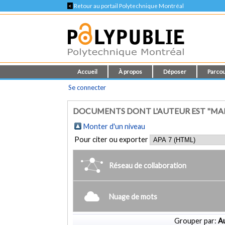
<
Retour au portail Polytechnique Montréal
Accueil
À propos
Déposer
Parcou
Se connecter
DOCUMENTS DONT L'AUTEUR EST "MA
Monter d'un niveau
Pour citer ou exporter
Réseau de collaboration
Nuage de mots
Grouper par:
Au