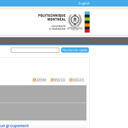
English
ATOM
RSS 1.0
RSS 2.0
cun groupement