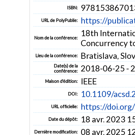
97815386701
ISBN:
https://public
URL de PolyPublie:
18th Internati
Nom de la conférence:
Concurrency t
Bratislava, Slo
Lieu de la conférence:
Date(s) de la
2018-06-25 - 
conférence:
IEEE
Maison d'édition:
10.1109/acsd.
DOI:
https://doi.or
URL officielle:
18 avr. 2023 1
Date du dépôt:
08 avr. 2025 1
Dernière modification: