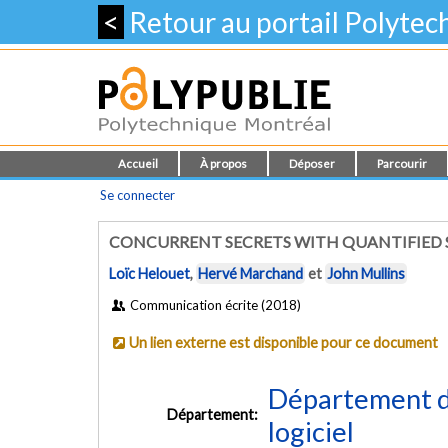
<
Retour au portail Polyte
Accueil
À propos
Déposer
Parcourir
Se connecter
CONCURRENT SECRETS WITH QUANTIFIED 
Loïc Helouet
,
Hervé Marchand
et
John Mullins
Communication écrite (2018)
Un lien externe est disponible pour ce document
Département de
Département:
logiciel