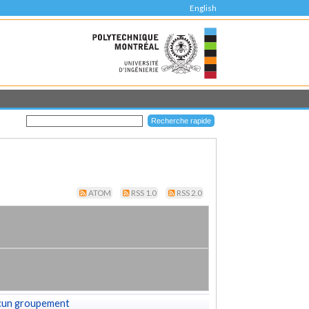
English
ATOM
RSS 1.0
RSS 2.0
cun groupement