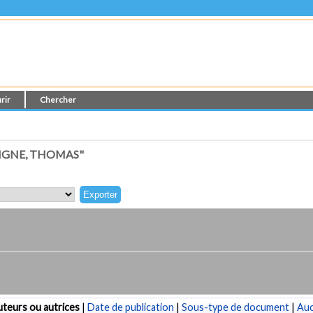
rir
Chercher
IGNE, THOMAS"
teurs ou autrices
|
Date de publication
|
Sous-type de document
|
Au