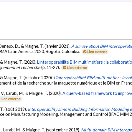
., Deneux, D., & Maigne, T. (janvier 2021).
A survey about BIM interoperabi
MA Latin America 2020, Bogota, Colombia.
Lien externe
., & Maigne, T. (2020).
L'interopérabilité BIM multi métiers : la collaborati
eignement et recherche
(p. 11-27).
Lien externe
R., & Maigne, T. (octobre 2020).
L'interopérabilité BIM multi-métier : la co
gnement et de la recherche sur la maquette numérique et le BIM en Franc
, V., Larabi, M., & Maigne, T. (2020).
A query-based framework to improve
Lien externe
, T. (août 2019).
Interoperability aims in Building Information Modeling 
on Manufacturing Modelling, Management and Control (IFAC MIM 2019
 D., Larabi, M., & Maigne, T. (septembre 2019).
Multi-domain BIM interoper