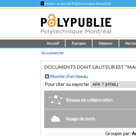
<
Retour au portail Polytechnique Montréal
Accueil
À propos
Déposer
Parcou
Se connecter
DOCUMENTS DONT L'AUTEUR EST "MA
Monter d'un niveau
Pour citer ou exporter
Réseau de collaboration
Nuage de mots
Grouper par:
Au