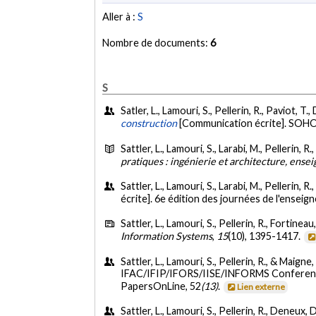
Aller à :
S
Nombre de documents:
6
S
Satler, L., Lamouri, S., Pellerin, R., Paviot, T
construction
[Communication écrite]. SOHO
Sattler, L., Lamouri, S., Larabi, M., Pellerin, R
pratiques : ingénierie et architecture, ens
Sattler, L., Lamouri, S., Larabi, M., Pellerin, 
écrite]. 6e édition des journées de l'ensei
Sattler, L., Lamouri, S., Pellerin, R., Fortineau
Information Systems
,
15
(10), 1395-1417.
Sattler, L., Lamouri, S., Pellerin, R., & Maigne
IFAC/IFIP/IFORS/IISE/INFORMS Conference 
PapersOnLine, 52
(13)
.
Lien externe
Sattler, L., Lamouri, S., Pellerin, R., Deneux,