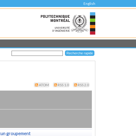
English
ATOM
RSS 1.0
RSS 2.0
cun groupement