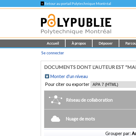
<
Retour au portail Polytechnique Montréal
Accueil
À propos
Déposer
Parcou
Se connecter
DOCUMENTS DONT L'AUTEUR EST "MA
Monter d'un niveau
Pour citer ou exporter
Réseau de collaboration
Nuage de mots
Grouper par:
Au