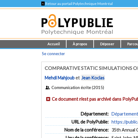
<
Retour au portail Polytechnique Montréal
Accueil
À propos
Déposer
Parcou
Se connecter
COMPARATIVE STATIC SIMULATIONS O
Mehdi Mahjoub
et
Jean Koclas
Communication écrite (2015)
Ce document n'est pas archivé dans PolyPub
Département:
Département 
URL de PolyPublie:
https://publi
Nom de la conférence:
35th Annual 
Lieu de la conférence:
Saint John, N