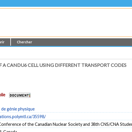
rir
Chercher
F A CANDU6 CELL USING DIFFERENT TRANSPORT CODES
lie
de génie physique
cations.polymtl.ca/35598/
Conference of the Canadian Nuclear Society and 38th CNS/CNA Stud
B, Canada