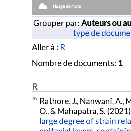
Nuage de mots
Grouper par:
Auteurs ou au
type de docume
Aller à :
R
Nombre de documents:
1
R
Rathore, J., Nanwani, A., 
O., & Mahapatra, S. (2021)
large degree of strain r
epitaxial layers, containi