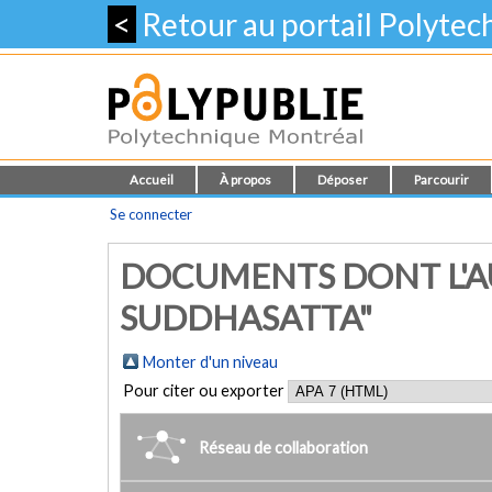
<
Retour au portail Polyte
Accueil
À propos
Déposer
Parcourir
Se connecter
DOCUMENTS DONT L'A
SUDDHASATTA"
Monter d'un niveau
Pour citer ou exporter
Réseau de collaboration