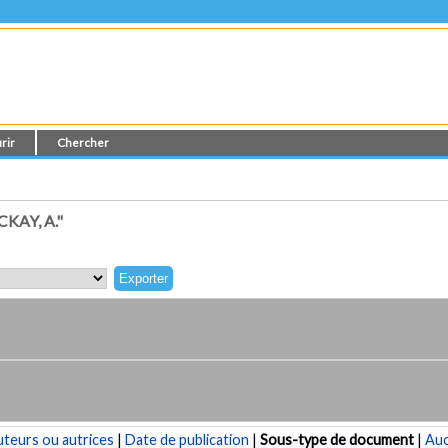
rir
Chercher
AY, A."
teurs ou autrices
|
Date de publication
|
Sous-type de document
|
Au