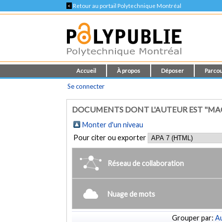
<
Retour au portail Polytechnique Montréal
Accueil
À propos
Déposer
Parcou
Se connecter
DOCUMENTS DONT L'AUTEUR EST "MACK
Monter d'un niveau
Pour citer ou exporter
Réseau de collaboration
Nuage de mots
Grouper par:
Au