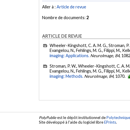
Aller à :
Article de revue
Nombre de documents:
2
ARTICLE DE REVUE
Wheeler-Kingshott, C. A. M. G., Stroman, P. W.
Evangelou, N., Fehlings, M. G., Filippi, M., Kelle
imaging: Applications.
NeuroImage
,
84
, 108
Stroman, P. W., Wheeler-Kingshott, C. A. M. G.
Evangelou, N., Fehlings, M. G., Filippi, M., Kelle
imaging: Methods.
NeuroImage
,
84
, 1070.
PolyPublie
est le dépôt institutionnel de
Polytechniqu
Site développé à l'aide du logiciel libre
EPrints
.