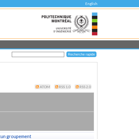
English
ATOM
RSS 1.0
RSS 2.0
cun groupement