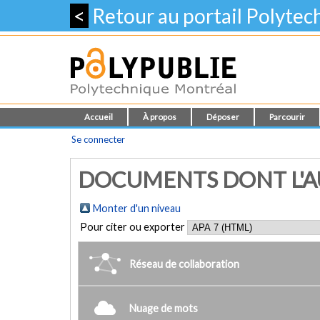
<
Retour au portail Polyte
Accueil
À propos
Déposer
Parcourir
Se connecter
DOCUMENTS DONT L'AU
Monter d'un niveau
Pour citer ou exporter
Réseau de collaboration
Nuage de mots