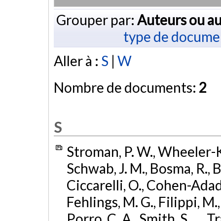
Grouper par:
Auteurs ou au
type de docume
Aller à :
S
|
W
Nombre de documents:
2
S
Stroman, P. W., Wheeler-Ki
Schwab, J. M., Bosma, R., Br
Ciccarelli, O., Cohen-Adad,
Fehlings, M. G., Filippi, M., 
Porro, C. A., Smith, S., ... T