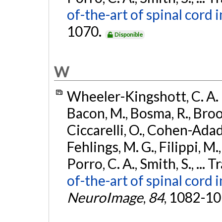
of-the-art of spinal cord
1070.
Disponible
W
Wheeler-Kingshott, C. A. M
Bacon, M., Bosma, R., Brook
Ciccarelli, O., Cohen-Adad,
Fehlings, M. G., Filippi, M., 
Porro, C. A., Smith, S., ... T
of-the-art of spinal cord 
NeuroImage
,
84
, 1082-1