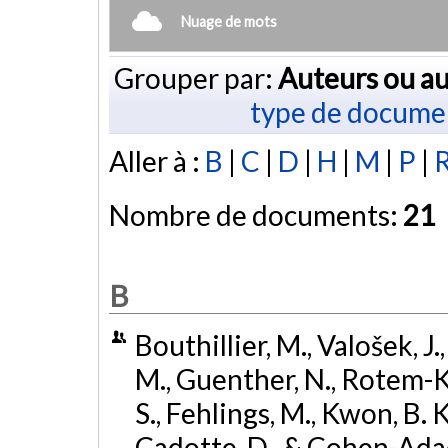
Nuage de mots
Grouper par:
Auteurs ou au
type de docume
Aller à :
B
|
C
|
D
|
H
|
M
|
P
|
Nombre de documents:
21
B
Bouthillier, M., Valošek, 
M., Guenther, N., Rotem-Ko
S., Fehlings, M., Kwon, B. K
Cadotte, D., & Cohen-Adad