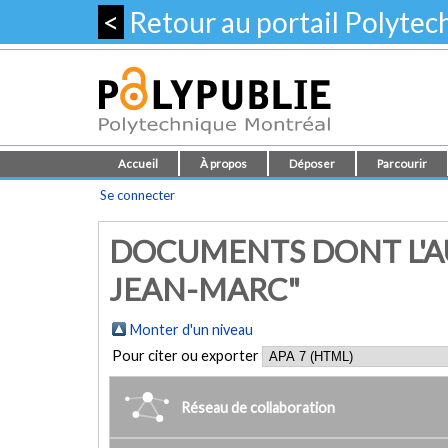
<
Retour au portail Polyte
Accueil
À propos
Déposer
Parcourir
Se connecter
DOCUMENTS DONT L'A
JEAN-MARC"
Monter d'un niveau
Pour citer ou exporter
Réseau de collaboration