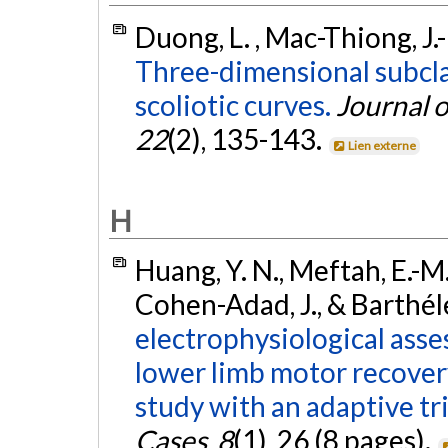
Duong, L. , Mac-Thiong, J.-
Three-dimensional subclas
scoliotic curves.
Journal o
22
(2), 135-143.
Lien externe
H
Huang, Y. N., Meftah, E.-M.
Cohen-Adad, J., & Barthél
electrophysiological asse
lower limb motor recovery 
study with an adaptive tri
Cases
,
8
(1), 26 (8 pages).