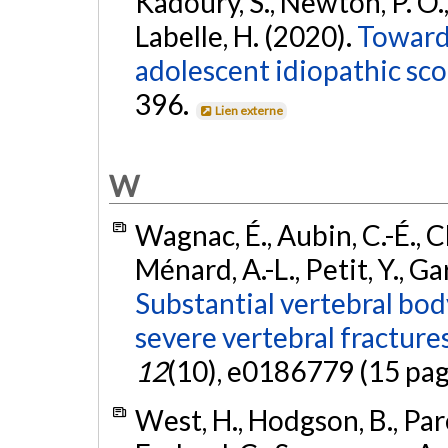
Kadoury, S., Newton, P. O., 
Labelle, H. (2020).
Towards
adolescent idiopathic scol
396.
Lien externe
W
Wagnac, É., Aubin, C.-É., 
Ménard, A.-L., Petit, Y., Ga
Substantial vertebral bo
severe vertebral fracture
12
(10), e0186779 (15 pag
West, H., Hodgson, B., Pare