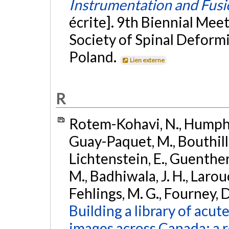
Instrumentation and Fusio
écrite]. 9th Biennial Mee
Society of Spinal Deform
Poland.
Lien externe
R
Rotem-Kohavi, N., Humphrey
Guay-Paquet, M., Bouthillie
Lichtenstein, E., Guenther, 
M., Badhiwala, J. H., Larouc
Fehlings, M. G., Fourney, D.
Building a library of acut
images across Canada: a 