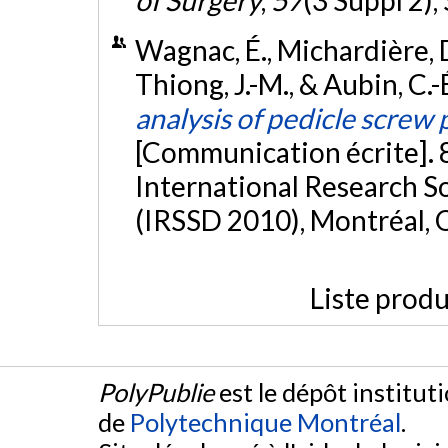
of Surgery
,
57
(3 Suppl 2)
Wagnac, É., Michardière, D.
Thiong, J.-M., & Aubin, C.-É
analysis of pedicle screw 
[Communication écrite]. 
International Research So
(IRSSD 2010), Montréal,
Liste produ
PolyPublie
est le dépôt institut
de
Polytechnique Montréal
.