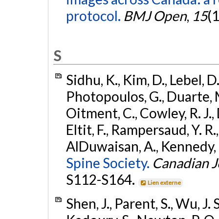
protocol.
BMJ Open
,
15
(
S
Sidhu, K., Kim, D., Lebel, D
Photopoulos, G., Duarte, M.
Oitment, C., Cowley, R. J.,
Eltit, F., Rampersaud, Y. R.
AlDuwaisan, A., Kennedy, C.
Spine Society.
Canadian J
S112-S164.
Lien externe
Shen, J., Parent, S., Wu, J. 