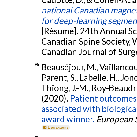
national Canadian magnet
for deep-learning segme
[Résumé]. 24th Annual Sc
Canadian Spine Society, W
Canadian Journal of Surge
Beauséjour, M., Vaillancour
Parent, S., Labelle, H., Jon
Thiong, J.-M., Roy-Beaudry
(2020).
Patient outcomes i
associated with biologi
award winner.
European S
Lien externe