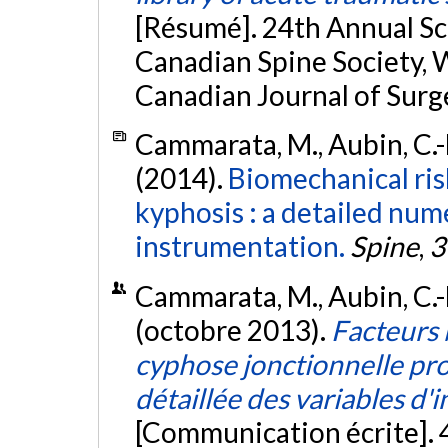
[Résumé]. 24th Annual Sc
Canadian Spine Society, W
Canadian Journal of Surge
Cammarata, M., Aubin, C.-É
(2014).
Biomechanical risk
kyphosis : a detailed nume
instrumentation.
Spine
,
3
Cammarata, M., Aubin, C.-É
(octobre 2013).
Facteurs 
cyphose jonctionnelle pr
détaillée des variables d'
[Communication écrite]. 