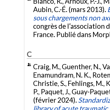
Bianco, R., Arnoux, P.-J., 
Aubin, C.-É. (mars 2013).
sous chargements non ax
congrès de l’association 
France. Publié dans Morp
C
Craig, M., Guenther, N., Val
Enamundram, N. K., Rotem
Christie, S., Fehlings, M.,
P., Paquet, J., Guay-Paque
(février 2024).
Standardiz
library of acute traumatic