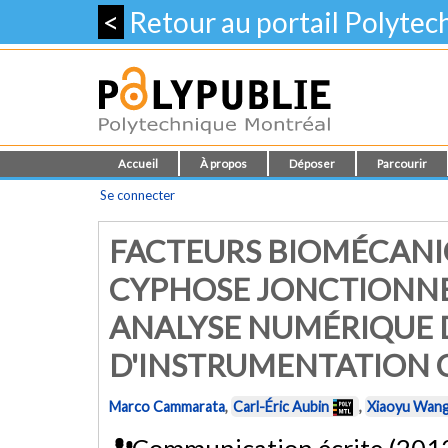
<
Retour au portail Polyte
Accueil
À propos
Déposer
Parcourir
Se connecter
FACTEURS BIOMÉCANIQ
CYPHOSE JONCTIONNE
ANALYSE NUMÉRIQUE D
D'INSTRUMENTATION 
Marco Cammarata
,
Carl-Éric Aubin
,
Xiaoyu Wan
Communication écrite (201