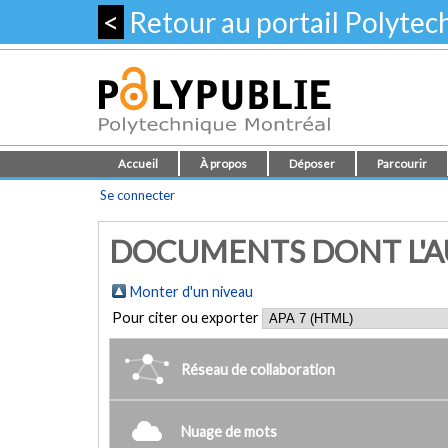
<
Retour au portail Polyte
Accueil
À propos
Déposer
Parcourir
Se connecter
DOCUMENTS DONT L'AU
Monter d'un niveau
Pour citer ou exporter
Réseau de collaboration
Nuage de mots