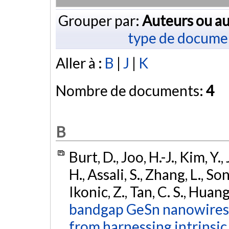
Grouper par:
Auteurs ou au
type de docume
Aller à :
B
|
J
|
K
Nombre de documents:
4
B
Burt, D., Joo, H.-J., Kim, Y.
H., Assali, S., Zhang, L., S
Ikonic, Z., Tan, C. S., Huan
bandgap GeSn nanowires 
from harnessing intrinsic