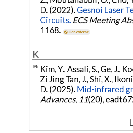
D. (2022).
Gesnoi Laser T
Circuits.
ECS Meeting Abs
1168.
Lien externe
K
Kim, Y., Assali, S., Ge, J., Ko
Zi Jing Tan, J., Shi, X., Iko
D. (2025).
Mid-infrared gr
Advances
,
11
(20), eadt67
L