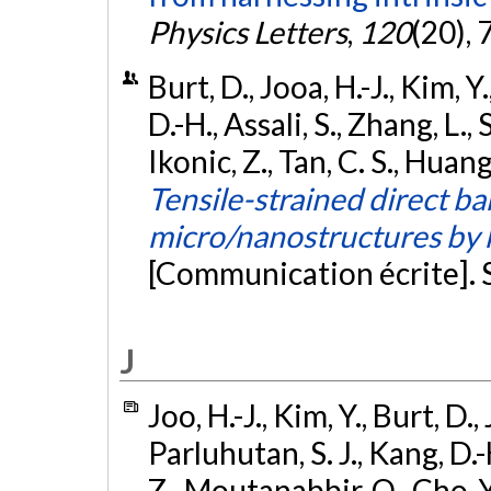
Physics Letters
,
120
(20), 
Burt, D., Jooa, H.-J., Kim, Y
D.-H., Assali, S., Zhang, L.
Ikonic, Z., Tan, C. S., Huan
Tensile-strained direct 
micro/nanostructures by h
[Communication écrite]. 
J
Joo, H.-J., Kim, Y., Burt, D.
Parluhutan, S. J., Kang, D.-H.
Z., Moutanabbir, O., Cho, Y.